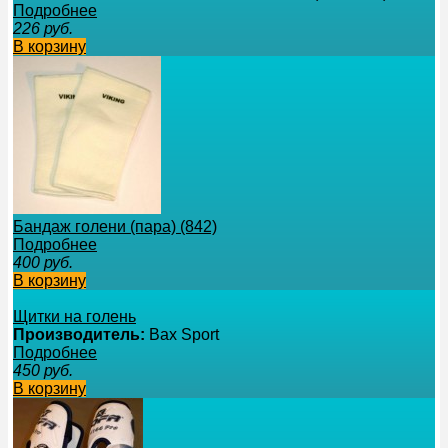
Подробнее
226
руб.
В корзину
Бандаж голени (пара) (842)
Подробнее
400
руб.
В корзину
Щитки на голень
Производитель:
Bax Sport
Подробнее
450
руб.
В корзину