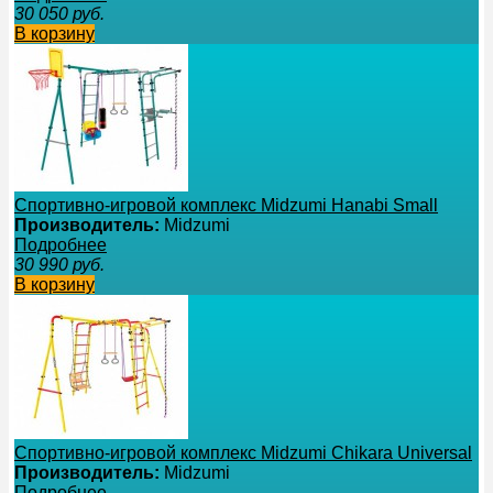
30 050
руб.
В корзину
Спортивно-игровой комплекс Midzumi Hanabi Small
Производитель:
Midzumi
Подробнее
30 990
руб.
В корзину
Спортивно-игровой комплекс Midzumi Chikara Universal
Производитель:
Midzumi
Подробнее