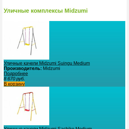
Уличные комплексы Midzumi
Уличные качели Midzumi Suingu Medium
Производитель:
Midzumi
Подробнее
8 670
руб.
В корзину
Уличные качели Midzumi Sachiko Medium