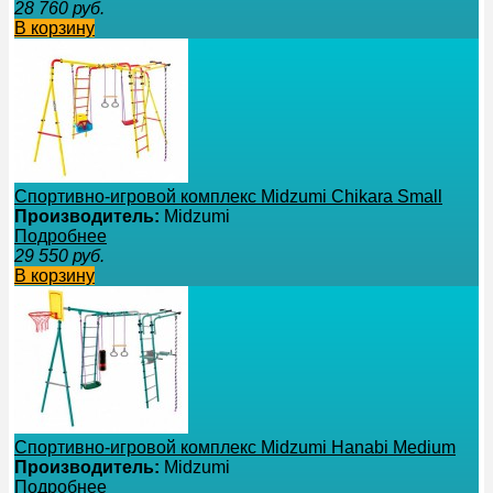
28 760
руб.
В корзину
Спортивно-игровой комплекс Midzumi Chikara Small
Производитель:
Midzumi
Подробнее
29 550
руб.
В корзину
Спортивно-игровой комплекс Midzumi Hanabi Medium
Производитель:
Midzumi
Подробнее