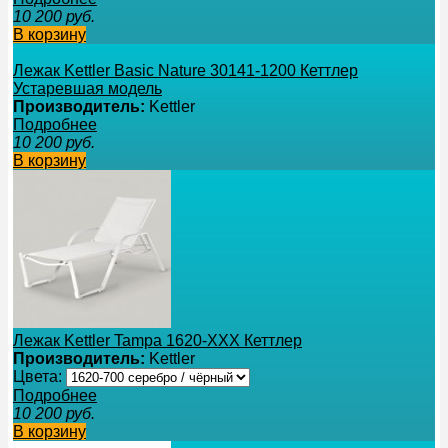
10 200
руб.
В корзину
Лежак Kettler Basic Nature 30141-1200 Кеттлер
Устаревшая модель
Производитель:
Kettler
Подробнее
10 200
руб.
В корзину
Лежак Kettler Tampa 1620-ХХХ Кеттлер
Производитель:
Kettler
Цвета:
Подробнее
10 200
руб.
В корзину