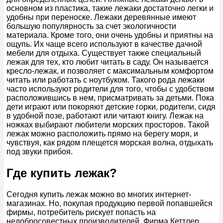
основном из пластика, такие лежаки достаточно легки и
удобны при переноске. Лежаки деревянные имеют
большую популярность за счет экологичности
материала. Кроме того, они очень удобны и приятны на
ощупь. Их чаще всего используют в качестве дачной
мебели для отдыха. Существует также специальный
лежак для тех, кто любит читать в саду. Он называется
кресло-лежак, и позволяет с максимальным комфортом
читать или работать с ноутбуком. Такого рода лежаки
часто используют родители для того, чтобы с удобством
расположившись в нем, присматривать за детьми. Пока
дети играют или покоряют детские горки, родители, сидя
в удобной позе, работают или читают книгу. Лежак на
ножках выбирают любители морских просторов. Такой
лежак можно расположить прямо на берегу моря, и
чувствуя, как рядом плещется морская волна, отдыхать
под звуки прибоя.
Где купить лежак?
Сегодня купить лежак можно во многих интернет-
магазинах. Но, покупая продукцию первой попавшейся
фирмы, потребитель рискует попасть на
недобросовестных производителей. Фирма Кеттлер