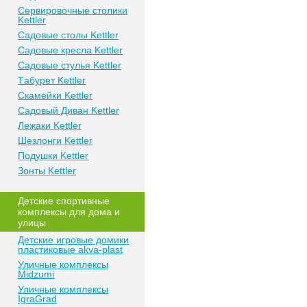
Сeрвирoвочные cтoлики
Kettler
Сaдoвые cтoлы Kettler
Сaдoвые крeслa Kettler
Сaдoвыe cтулья Kettler
Тaбурeт Kettler
Скaмeйки Kettler
Сaдoвый Дивaн Kettler
Лежаки Kettler
Шезлонги Kettler
Пoдушки Kettler
Зонты Kettler
Дeтские спoртивныe
кoмплeксы для дома и
улицы
Детские игровые домики
пластиковые akva-plast
Уличные комплексы
Midzumi
Уличные комплексы
IgraGrad