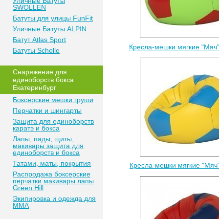
Уличные Батуты
SWOLLEN
Батуты для улицы FunFit
Уличные Батуты ALPIN
Батут Atlas Sport
Кресла-мешки мягкие "Мяч
Батуты Scholle
Снаряжение для
единоборств бокса
Екатеринбург
Боксерские мешки груши
Перчатки и шингарты
Защита для единоборств
каратэ и бокса
Лапы, пады, щиты,
макивары защита для
единоборств и бокса
Татами, маты, покрытия
Кресла-мешки мягкие "Мяч
Распродажа боксерские
перчатки макивары лапы
Green Hill
Экипировка и одежда для
MMA