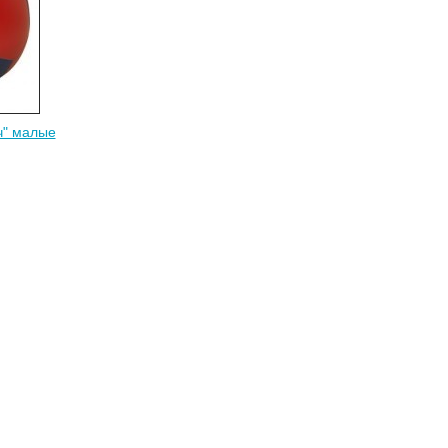
ч" малые