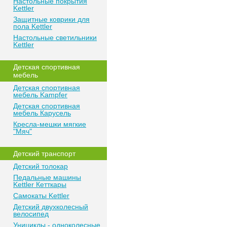
Настольные покрытия
Kettler
Защитные коврики для
пола Kettler
Настольные светильники
Kettler
Детская спортивная
мебель
Детская спортивная
мебель Kampfer
Детская спортивная
мебель Карусель
Кресла-мешки мягкие
"Мяч"
Детский транспорт
Детский толокар
Педальные машины
Kettler Кетткары
Самокаты Kettler
Детский двухколесный
велосипед
Унициклы - одноколесные