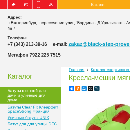
Каталог
Адрес:
г.Екатеринбург, пересечение улиц "Бардина - Д.Уральского - А
№ 7
Телефон:
zakaz@black-step-proven
+7 (343) 213-39-16
e-mail:
Мегафон 7922 225 7515
Главная
/
Каталог спортивных 
Каталог
Кресла-мешки мяг
Батуты с сеткой для
дачи и уличные для
дома
Батуты Clear Fit Клеарфит
SpaceStrong Франция
Уличные батуты UNIX
Батут для для улицы DFC