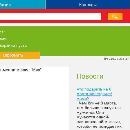
Акции
Контакты
ов:
мму:
корзина пуста
IP: 216.73.216.47
а-мешки мягкие "Мяч"
Новости
Что подарить на 8
марта жене/дочке/
маме?
Чем ближе 8 марта,
тем больше волнуются
мужчины. Они
мучаются одной-
единственной мыслью,
которая не покидает их