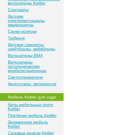
велосипеды Kettler
Снегокаты
Детские
электромотоциклы
квадроциклы
Санки-коляски
Тюбинги
Детские самокаты,
скейтборды, вейвборды
Велосипеды BMX
Велосипеды
ортопедические
реабилитационные
Светоотражатели
Аксессуары, велокресла
Мебель Kettler для сада
Хиты мебельных групп
Kettler
Плетёная мебель Kettler
Деревянная мебель
Kettler
Садовые качели Kettler