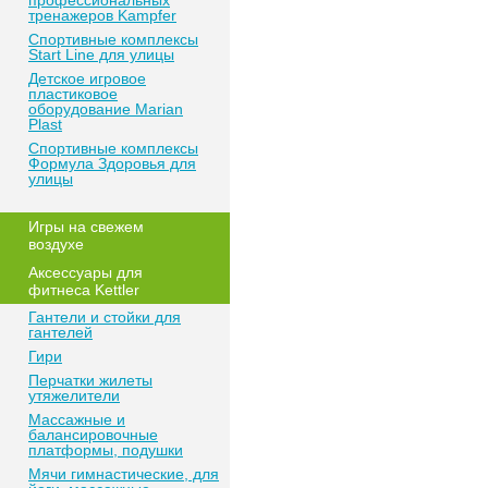
профессиональных
тренажеров Kampfer
Спортивные комплексы
Start Line для улицы
Детское игровое
пластиковое
оборудование Marian
Plast
Спортивные комплексы
Формула Здоровья для
улицы
Игры на свежем
воздухе
Аксессуары для
фитнеса Kettler
Гантели и стойки для
гантелей
Гири
Перчатки жилеты
утяжелители
Массажные и
балансировочные
платформы, подушки
Мячи гимнастические, для