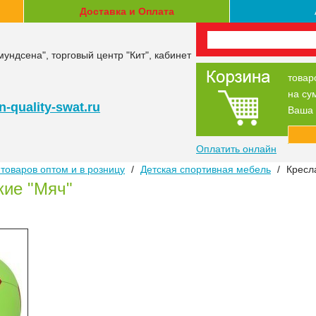
Доставка и Оплата
мундсена", торговый центр "Кит", кабинет
товар
на су
-quality-swat.ru
Ваша 
Оплатить онлайн
товаров оптом и в розницу
/
Детская спортивная мебель
/
Кресл
кие "Мяч"