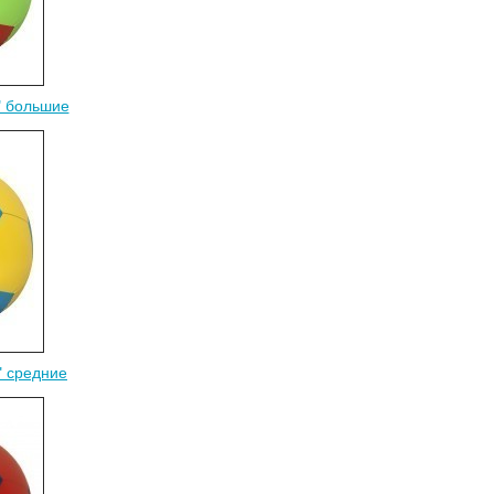
" большие
" средние