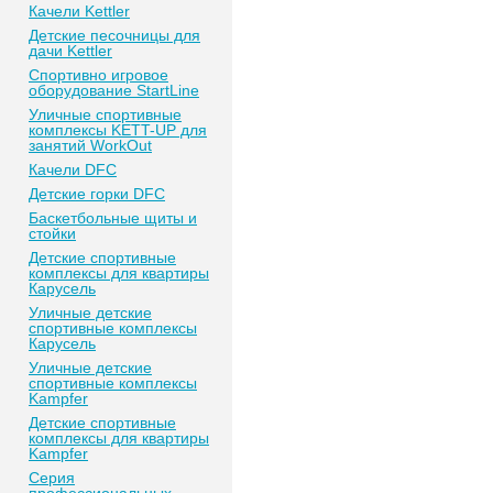
Качели Kettler
Детские песочницы для
дачи Kettler
Спортивно игровое
оборудование StartLine
Уличные спортивные
комплексы KETT-UP для
занятий WorkOut
Качели DFC
Детские горки DFC
Баскетбольные щиты и
стойки
Детские спортивные
комплексы для квартиры
Карусель
Уличные детские
спортивные комплексы
Карусель
Уличные детские
спортивные комплексы
Kampfer
Детские спортивные
комплексы для квартиры
Kampfer
Серия