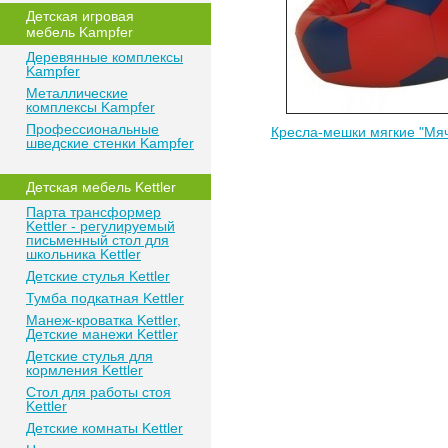
Детская игровая
мебель Kampfer
Деревянные комплексы
Kampfer
Металлические
комплексы Kampfer
Профессиональные
Кресла-мешки мягкие "Мя
шведские стенки Kampfer
Детская мебель Kettler
Парта трансформер
Kettler - регулируемый
письменный стол для
школьника Kettler
Детские стулья Kettler
Тумба подкатная Kettler
Манеж-кроватка Kettler,
Детские манежи Kettler
Детские стулья для
кормления Kettler
Стол для работы стоя
Kettler
Детские комнаты Kettler