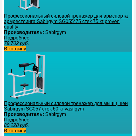
Профессиональный силовой тренажер для армспорта
армрестлинга Sabirgym SG055*75 стек 75 кг proven
quality
Производитель:
Sabirgym
Подробнее
79 702
руб.
В корзину
Профессиональный силовой тренажер для мышц шеи
Sabirgym SG057 стек 60 кг vasilgym
Производитель:
Sabirgym
Подробнее
80 228
руб.
В корзину