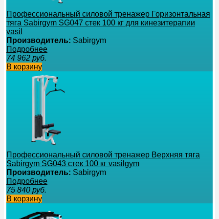
Профессиональный силовой тренажер Горизонтальная
тяга Sabirgym SG047 стек 100 кг для кинезитерапии
vasil
Производитель:
Sabirgym
Подробнее
74 962
руб.
В корзину
Профессиональный силовой тренажер Верхняя тяга
Sabirgym SG043 стек 100 кг vasilgym
Производитель:
Sabirgym
Подробнее
75 840
руб.
В корзину