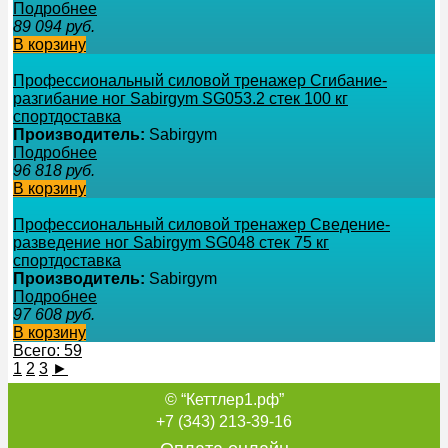
Подробнее
89 094
руб.
В корзину
Профессиональный силовой тренажер Сгибание-
разгибание ног Sabirgym SG053.2 стек 100 кг
спортдоставка
Производитель:
Sabirgym
Подробнее
96 818
руб.
В корзину
Профессиональный силовой тренажер Сведение-
разведение ног Sabirgym SG048 стек 75 кг
спортдоставка
Производитель:
Sabirgym
Подробнее
97 608
руб.
В корзину
Всего: 59
1
2
3
►
© “Кеттлер1.рф”
+7 (343) 213-39-16