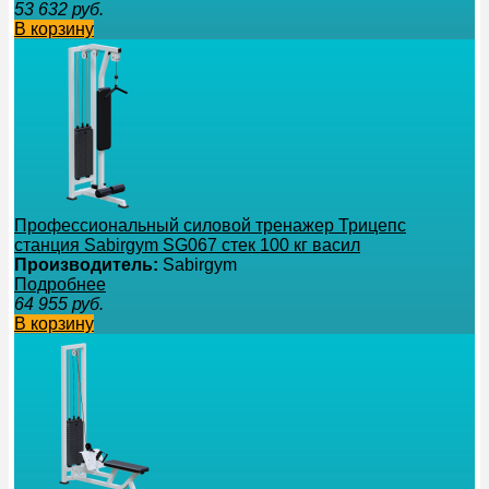
53 632
руб.
В корзину
Профессиональный силовой тренажер Трицепс
станция Sabirgym SG067 стек 100 кг васил
Производитель:
Sabirgym
Подробнее
64 955
руб.
В корзину