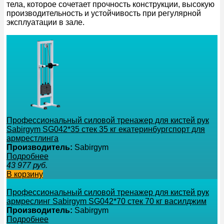
тела, которое сочетает прочность конструкции, высокую
производительность и устойчивость при регулярной
эксплуатации в зале.
Профессиональный силовой тренажер для кистей рук
Sabirgym SG042*35 стек 35 кг екатеринбургспорт для
армрестлинга
Производитель:
Sabirgym
Подробнее
43 977
руб.
В корзину
Профессиональный силовой тренажер для кистей рук
армреслинг Sabirgym SG042*70 стек 70 кг вaсилджим
Производитель:
Sabirgym
Подробнее