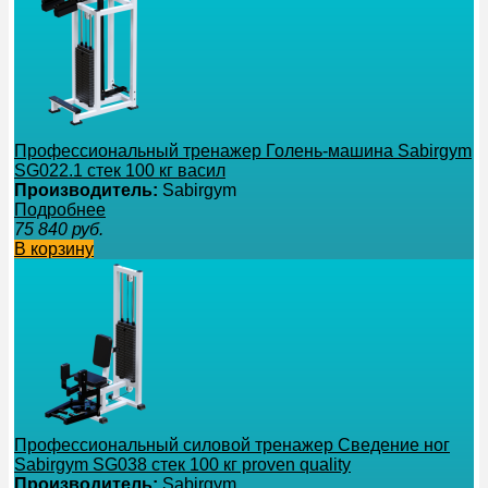
Профессиональный тренажер Голень-машина Sabirgym
SG022.1 стек 100 кг васил
Производитель:
Sabirgym
Подробнее
75 840
руб.
В корзину
Профессиональный силовой тренажер Сведение ног
Sabirgym SG038 стек 100 кг proven quality
Производитель:
Sabirgym