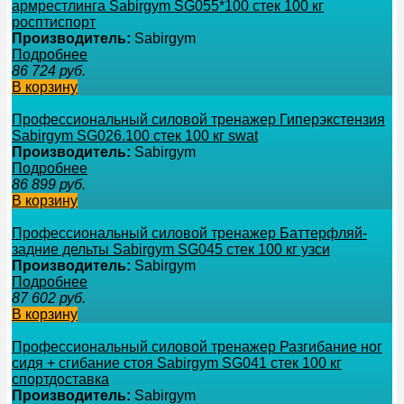
армрестлинга Sabirgym SG055*100 стек 100 кг
росптиспорт
Производитель:
Sabirgym
Подробнее
86 724
руб.
В корзину
Профессиональный силовой тренажер Гиперэкстензия
Sabirgym SG026.100 стек 100 кг swat
Производитель:
Sabirgym
Подробнее
86 899
руб.
В корзину
Профессиональный силовой тренажер Баттерфляй-
задние дельты Sabirgym SG045 стек 100 кг узси
Производитель:
Sabirgym
Подробнее
87 602
руб.
В корзину
Профессиональный силовой тренажер Разгибание ног
сидя + сгибание стоя Sabirgym SG041 стек 100 кг
спортдоставка
Производитель:
Sabirgym