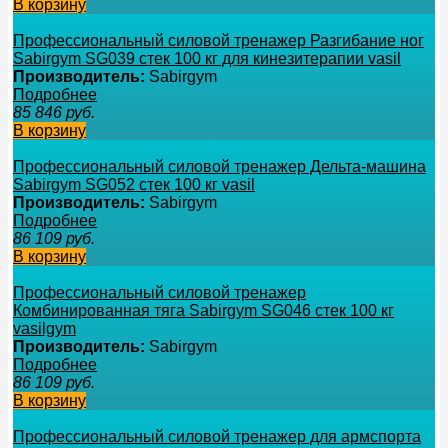
В корзину
Профессиональный силовой тренажер Разгибание ног
Sabirgym SG039 стек 100 кг для кинезитерапии vasil
Производитель:
Sabirgym
Подробнее
85 846
руб.
В корзину
Профессиональный силовой тренажер Дельта-машина
Sabirgym SG052 стек 100 кг vasil
Производитель:
Sabirgym
Подробнее
86 109
руб.
В корзину
Профессиональный силовой тренажер
Комбинированная тяга Sabirgym SG046 стек 100 кг
vasilgym
Производитель:
Sabirgym
Подробнее
86 109
руб.
В корзину
Профессиональный силовой тренажер для армспорта