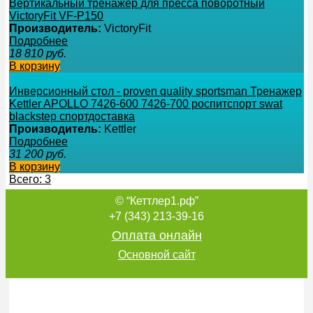
Вертикальный тренажер для пресса поворотный
VictoryFit VF-P150
Производитель:
VictoryFit
Подробнее
18 810
руб.
В корзину
Инверсионный стол - proven quality sportsman Тренажер
Kettler APOLLO 7426-600 7426-700 роспитспорт swat
blackstep спортдоставка
Производитель:
Kettler
Подробнее
31 200
руб.
В корзину
Всего: 3
© “Кеттлер1.рф”
+7 (343) 213-39-16
Оплата онлайн
Основной сайт