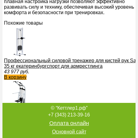
плавная настройка нагрузки позволяют эффективно
развивать силу и технику, обеспечивая высокий уровень
комфорта и безопасности при тренировках.
Похожие товары
Профессиональный силовой тренажер для кистей рук Sab
35 кг екатеринбургспорт для армрестлинга
43 977
руб.
В корзину
© “Кеттлер1.рф”
Профессиональный силовой тренажер Турник-брусья гра
+7 (343) 213-39-16
противовесом Sabirgym SG049.1 стек 100 кг василжим
Оплата онлайн
103 840
руб.
В корзину
Основной сайт