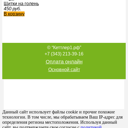
Щитки на голень
450
руб.
В корзину
© “Кеттлер1.рф”
ЩИТКИ-ПОЛУФУТЫ УКОРОЧЕННЫЕ ИНСТЕП-3 Щ32АХ
908
руб.
+7 (343) 213-39-16
В корзину
Оплата онлайн
Основной сайт
Защита голени Щ22 Рэй-Спорт
840
руб.
В корзину
Данный сайт использует файлы cookie и прочие похожие
технологии. В том числе, мы обрабатываем Ваш IP-адрес для
определения региона местоположения. Используя данный
сайт, вы подтверждаете свое согласие с
политикой