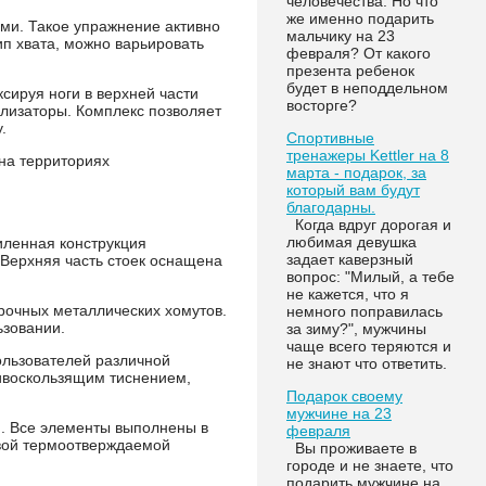
человечества. Но что
же именно подарить
ми. Такое упражнение активно
мальчику на 23
п хвата, можно варьировать
февраля? От какого
презента ребенок
будет в неподдельном
сируя ноги в верхней части
восторге?
лизаторы. Комплекс позволяет
.
Спортивные
тренажеры Kettler на 8
на территориях
марта - подарок, за
который вам будут
благодарны.
Когда вдруг дорогая и
любимая девушка
иленная конструкция
задает каверзный
 Верхняя часть стоек оснащена
вопрос: "Милый, а тебе
не кажется, что я
рочных металлических хомутов.
немного поправилась
ьзовании.
за зиму?", мужчины
чаще всего теряются и
пользователей различной
не знают что ответить.
ивоскользящим тиснением,
Подарок своему
мужчине на 23
и. Все элементы выполнены в
февраля
вой термоотверждаемой
Вы проживаете в
городе и не знаете, что
подарить мужчине на