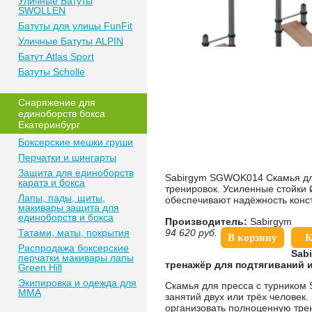
Уличные Батуты
SWOLLEN
Батуты для улицы FunFit
Уличные Батуты ALPIN
Батут Atlas Sport
Батуты Scholle
Снаряжение для
единоборств бокса
Екатеринбург
Боксерские мешки груши
Перчатки и шингарты
Защита для единоборств
Sabirgym SGWOK014 Скамья для
каратэ и бокса
тренировок. Усиленные стойки 
Лапы, пады, щиты,
обеспечивают надёжность конст
макивары защита для
единоборств и бокса
Производитель:
Sabirgym
Татами, маты, покрытия
94 620
руб.
В корзину
К
Распродажа боксерские
Sab
перчатки макивары лапы
тренажёр для подтягиваний и
Green Hill
Экипировка и одежда для
Скамья для пресса с турником
MMA
занятий двух или трёх человек
организовать полноценную трен