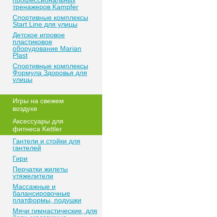
профессиональных
тренажеров Kampfer
Спортивные комплексы
Start Line для улицы
Детское игровое
пластиковое
оборудование Marian
Plast
Спортивные комплексы
Формула Здоровья для
улицы
Игры на свежем
воздухе
Аксессуары для
фитнеса Kettler
Гантели и стойки для
гантелей
Гири
Перчатки жилеты
утяжелители
Массажные и
балансировочные
платформы, подушки
Мячи гимнастические, для