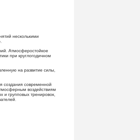
нятий несколькими
.
ний. Атмосферостойкое
тики при круглогодичном
вленную на развитие силы,
ля создания современной
 атмосферным воздействиям
х и групповых тренировок,
вателей.