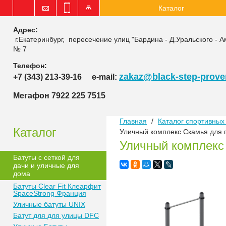
Каталог
Адрес:
г.Екатеринбург, пересечение улиц "Бардина - Д.Уральского - А
№ 7
Телефон:
zakaz@black-step-proven
+7 (343) 213-39-16
e-mail:
Мегафон 7922 225 7515
Главная
/
Каталог спортивных 
Каталог
Уличный комплекс Скамья для 
Уличный комплекс
Батуты с сеткой для
дачи и уличные для
дома
Батуты Clear Fit Клеарфит
SpaceStrong Франция
Уличные батуты UNIX
Батут для для улицы DFC