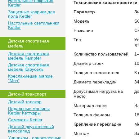
Настольные покрытия
Технические характеристики
Kettler
Защитные коврики для
Параметр
З
пола Kettler
Модель
S
Настольные светильники
Kettler
Название
Ск
Тип
У
Детская спортивная
т
мебель
Детская спортивная
Количество пользователей
1
мебель Kampfer
Диаметр стоек
10
Детская спортивная
мебель Карусель
Толщина стенки стоек
3
Кресла-мешки мягкие
"Мяч"
Диаметр перекладин
3
Допустимая нагрузка на
до
Детский транспорт
место
Детский толокар
Материал лавки
В
Педальные машины
Kettler Кетткары
Толщина фанеры
1
Самокаты Kettler
Крепление перекладин
М
Детский двухколесный
велосипед
Монтаж
За
Унициклы - одноколесные