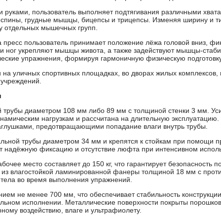
и руками, пользователь выполняет подтягивания различными хвата
пины, грудные мышцы, бицепсы и трицепсы. Изменяя ширину и ти
ту отдельных мышечных групп.
пресс пользователь принимает положение лёжа головой вниз, фик
 и ног укрепляют мышцы живота, а также задействуют мышцы-стаби
ические упражнения, формируя гармоничную физическую подготовку
 на уличных спортивных площадках, во дворах жилых комплексов, 
 учреждений.
и
й трубы диаметром 108 мм либо 89 мм с толщиной стенки 3 мм. Ус
инамическим нагрузкам и рассчитана на длительную эксплуатацию.
глушками, предотвращающими попадание влаги внутрь трубы.
льной трубы диаметром 34 мм и крепятся к стойкам при помощи п
т надёжную фиксацию и отсутствие люфта при интенсивном испол
абочее место составляет до 150 кг, что гарантирует безопасность 
ы из влагостойкой ламинированной фанеры толщиной 18 мм с прот
тела во время выполнения упражнений.
ием не менее 700 мм, что обеспечивает стабильность конструкци
альном исполнении. Металлические поверхности покрыты порошко
рному воздействию, влаге и ультрафиолету.