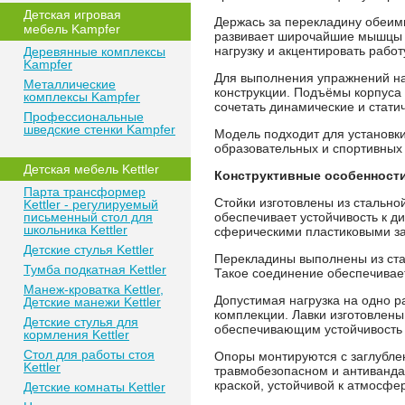
Детская игровая
Держась за перекладину обеим
мебель Kampfer
развивает широчайшие мышцы с
нагрузку и акцентировать рабо
Деревянные комплексы
Kampfer
Для выполнения упражнений на 
Металлические
конструкции. Подъёмы корпуса
комплексы Kampfer
сочетать динамические и стат
Профессиональные
шведские стенки Kampfer
Модель подходит для установки
образовательных и спортивных
Детская мебель Kettler
Конструктивные особенност
Парта трансформер
Стойки изготовлены из стально
Kettler - регулируемый
письменный стол для
обеспечивает устойчивость к д
школьника Kettler
сферическими пластиковыми за
Детские стулья Kettler
Перекладины выполнены из ста
Тумба подкатная Kettler
Такое соединение обеспечивае
Манеж-кроватка Kettler,
Допустимая нагрузка на одно р
Детские манежи Kettler
комплекции. Лавки изготовлен
Детские стулья для
обеспечивающим устойчивость 
кормления Kettler
Стол для работы стоя
Опоры монтируются с заглублен
Kettler
травмобезопасном и антиванд
краской, устойчивой к атмосфе
Детские комнаты Kettler