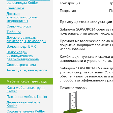
велосипеды Kettler
Конструкция
Т
Снегокаты
Покрытие
П
Детские
электромотоциклы
квадроциклы
Преимущества эксплуатации
Санки-коляски
Sabirgym SGWOK014 сочетает к
Тюбинги
пользователями делает модел
Детские самокаты,
скейтборды, вейвборды
Прочная металлическая рама о
покрытие защищает элементы ко
Велосипеды BMX
использовании.
Велосипеды
ортопедические
Комбинация турника и скамьи д
реабилитационные
выносливости и укрепление мы
Светоотражатели
Sabirgym SGWOK014 Скамья для
Аксессуары, велокресла
уличной спортивной зоны. Уси
обеспечивают безопасность и д
способствуя эффективному раз
Мебель Kettler для сада
Хиты мебельных групп
Похожие товары
Kettler
Плетёная мебель Kettler
Деревянная мебель
Kettler
Садовые качели Kettler