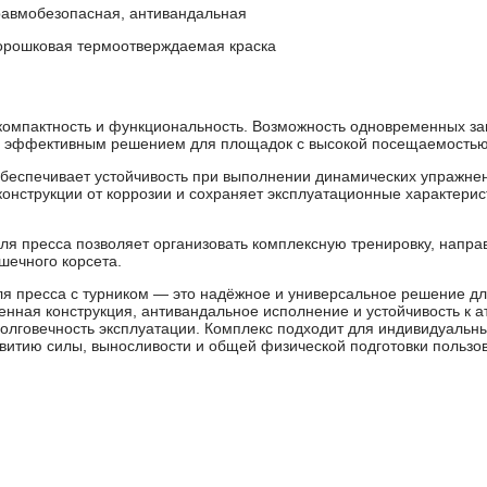
равмобезопасная, антивандальная
орошковая термоотверждаемая краска
омпактность и функциональность. Возможность одновременных за
ь эффективным решением для площадок с высокой посещаемостью
беспечивает устойчивость при выполнении динамических упражне
нструкции от коррозии и сохраняет эксплуатационные характерис
ля пресса позволяет организовать комплексную тренировку, напра
шечного корсета.
 пресса с турником — это надёжное и универсальное решение д
ленная конструкция, антивандальное исполнение и устойчивость к
олговечность эксплуатации. Комплекс подходит для индивидуальны
витию силы, выносливости и общей физической подготовки пользо