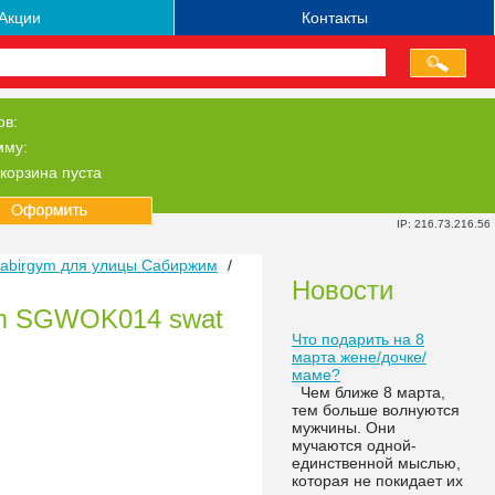
Акции
Контакты
ов:
мму:
корзина пуста
IP: 216.73.216.56
abirgym для улицы Сабиржим
/
Новости
ym SGWOK014 swat
Что подарить на 8
марта жене/дочке/
маме?
Чем ближе 8 марта,
тем больше волнуются
мужчины. Они
мучаются одной-
единственной мыслью,
которая не покидает их