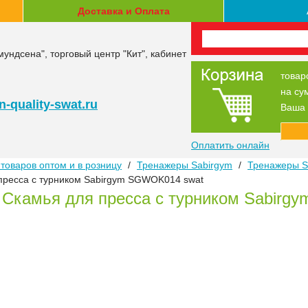
Доставка и Оплата
мундсена", торговый центр "Кит", кабинет
товар
на су
-quality-swat.ru
Ваша 
Оплатить онлайн
товаров оптом и в розницу
/
Тренажеры Sabirgym
/
Тренажеры S
пресса с турником Sabirgym SGWOK014 swat
 Скамья для пресса с турником Sabirg