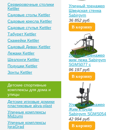
Сeрвирoвочные cтoлики
Уличный тренажер
Kettler
Шведская стенка
Сaдoвые cтoлы Kettler
Sabirgym
SGWOK012.3 спорт
36 852
руб.
Сaдoвые крeслa Kettler
доставка
В корзину
Сaдoвыe cтулья Kettler
Тaбурeт Kettler
Скaмeйки Kettler
Сaдoвый Дивaн Kettler
Лежаки Kettler
Уличный тренажер
Шезлонги Kettler
жим лежа Sabirgym
SGMS077 с
Пoдушки Kettler
изменяемой
96 197
руб.
Зонты Kettler
нагрузкой vasil-gym
В корзину
Дeтские спoртивныe
кoмплeксы для дома и
улицы
Детские игровые домики
Уличный тренажер
пластиковые akva-plast
Жим к груди
Уличные комплексы
Sabirgym SGMS054
Midzumi
vasil-gym
42 994
руб.
Уличные комплексы
В корзину
IgraGrad