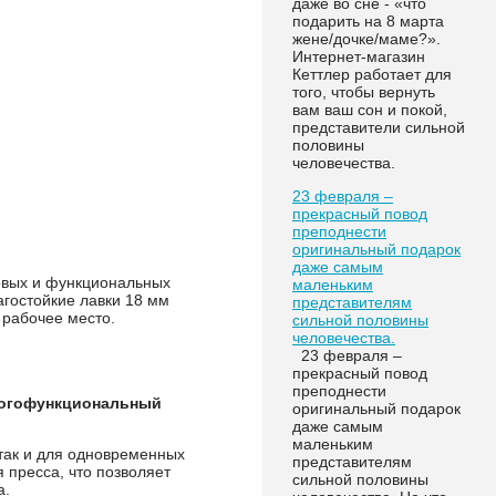
даже во сне - «что
подарить на 8 марта
жене/дочке/маме?».
Интернет-магазин
Кеттлер работает для
того, чтобы вернуть
вам ваш сон и покой,
представители сильной
половины
человечества.
23 февраля –
прекрасный повод
преподнести
оригинальный подарок
даже самым
овых и функциональных
маленьким
агостойкие лавки 18 мм
представителям
 рабочее место.
сильной половины
человечества.
23 февраля –
прекрасный повод
преподнести
ногофункциональный
оригинальный подарок
даже самым
маленьким
так и для одновременных
представителям
 пресса, что позволяет
сильной половины
а.