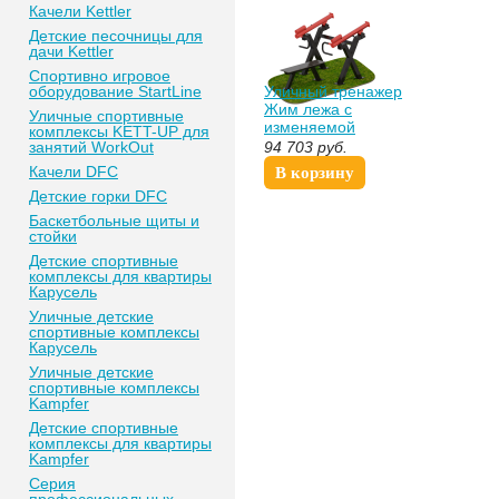
Качели Kettler
Детские песочницы для
дачи Kettler
Спортивно игровое
оборудование StartLine
Уличный тренажер
Жим лежа с
Уличные спортивные
изменяемой
комплексы KETT-UP для
нагрузкой Sabirgym
занятий WorkOut
94 703
руб.
SGMS400 proven
Качели DFC
В корзину
quality
Детские горки DFC
Баскетбольные щиты и
стойки
Детские спортивные
комплексы для квартиры
Карусель
Уличные детские
спортивные комплексы
Карусель
Уличные детские
спортивные комплексы
Kampfer
Детские спортивные
комплексы для квартиры
Kampfer
Серия