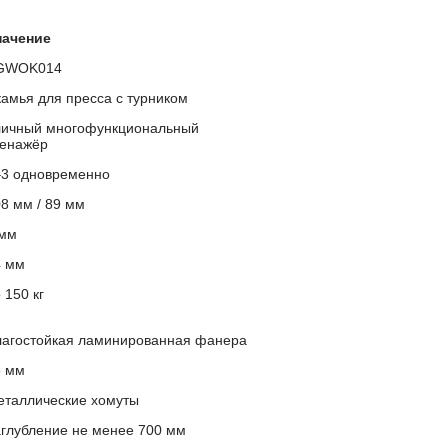
начение
GWOK014
амья для пресса с турником
личный многофункциональный
ренажёр
–3 одновременно
8 мм / 89 мм
 мм
4 мм
 150 кг
лагостойкая ламинированная фанера
8 мм
еталлические хомуты
глубление не менее 700 мм