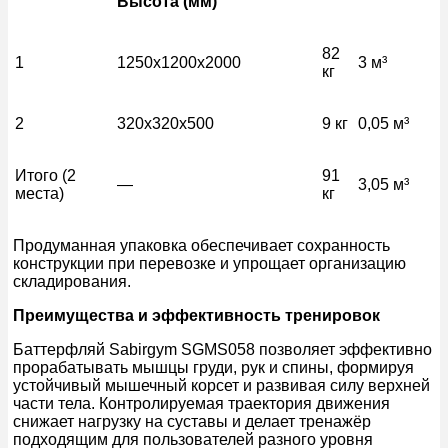
Высота (мм)
82
1
1250x1200x2000
3 м³
кг
2
320x320x500
9 кг
0,05 м³
Итого (2
91
—
3,05 м³
места)
кг
Продуманная упаковка обеспечивает сохранность
конструкции при перевозке и упрощает организацию
складирования.
Преимущества и эффективность тренировок
Баттерфляй Sabirgym SGMS058 позволяет эффективно
прорабатывать мышцы груди, рук и спины, формируя
устойчивый мышечный корсет и развивая силу верхней
части тела. Контролируемая траектория движения
снижает нагрузку на суставы и делает тренажёр
подходящим для пользователей разного уровня