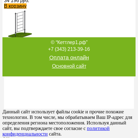
34 196
руб.
В корзину
© “Кеттлер1.рф”
Уличный тренажер Шведская стенка Sabirgym SGWOK012.
36 852
руб.
+7 (343) 213-39-16
В корзину
Оплата онлайн
Основной сайт
Перекладины для отжиманий Sabirgym SGWOK009 sport
38 595
руб.
В корзину
Данный сайт использует файлы cookie и прочие похожие
технологии. В том числе, мы обрабатываем Ваш IP-адрес для
определения региона местоположения. Используя данный
сайт, вы подтверждаете свое согласие с
политикой
конфиденциальности
сайта.