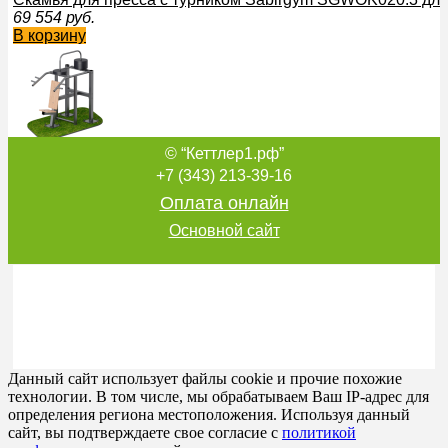
69 554
руб.
В корзину
© “Кеттлер1.рф”
Уличный тренажер для жима вверх Sabirgym SGMS078 в
99 766
руб.
+7 (343) 213-39-16
В корзину
Оплата онлайн
Основной сайт
Тренажер для улицы Степпер + твистер Sabirgym SGMS046
43 326
руб.
В корзину
Данный сайт использует файлы cookie и прочие похожие
технологии. В том числе, мы обрабатываем Ваш IP-адрес для
определения региона местоположения. Используя данный
сайт, вы подтверждаете свое согласие с
политикой