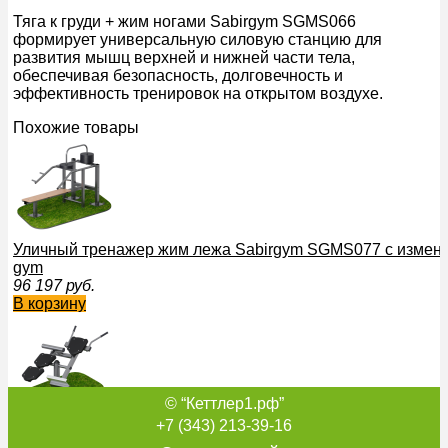
Тяга к груди + жим ногами Sabirgym SGMS066
формирует универсальную силовую станцию для
развития мышц верхней и нижней части тела,
обеспечивая безопасность, долговечность и
эффективность тренировок на открытом воздухе.
Похожие товары
Уличный тренажер жим лежа Sabirgym SGMS077 с изменяе
gym
96 197
руб.
В корзину
© “Кеттлер1.рф”
Тренажер для улицы Скамья для пресса + гиперэкстензи
+7 (343) 213-39-16
vasil-gym