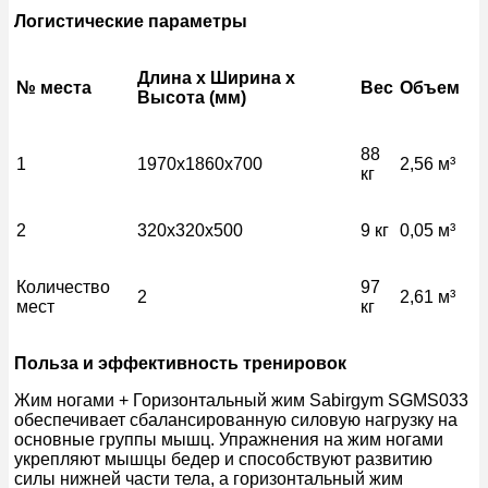
Логистические параметры
Длина x Ширина x
№ места
Вес
Объем
Высота (мм)
88
1
1970x1860x700
2,56 м³
кг
2
320x320x500
9 кг
0,05 м³
Количество
97
2
2,61 м³
мест
кг
Польза и эффективность тренировок
Жим ногами + Горизонтальный жим Sabirgym SGMS033
обеспечивает сбалансированную силовую нагрузку на
основные группы мышц. Упражнения на жим ногами
укрепляют мышцы бедер и способствуют развитию
силы нижней части тела, а горизонтальный жим