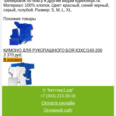
тренировок по боксу и другим видам единоборств.
Материал: 100% хлопок. Цвет: красный, синий черный,
серый, голубой. Размер: S, M, L, XL.
Похожие товары
КИМОНО ДЛЯ РУКОПАШНОГО БОЯ К3ХС/140-200
3 370
руб.
В корзину
© “Кеттлер1.рф”
КИМОНО ДЛЯ ДЗЮДО К7Х/122-176
2 500
руб.
+7 (343) 213-39-16
В корзину
Оплата онлайн
Основной сайт