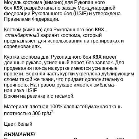
Модель костюма (кимоно) для Рукопашного
боя
К9Х
разработана по заказу Международной
федерации Рукопашного боя (HSIF) и утверждена
Правилами Федерации.
Костюм (кимоно) для Рукопашного боя
К9Х
–
стандартный
вариант костюма, который
предназначен для использования на тренировках и
соревнованиях.
Куртка костюма для Рукопашного боя
К9Х
имеет
длинные рукава, усиленный ворот, без завязок. Для
продевания пояса на куртке имеются усиленные
прорези. Верхняя часть куртки укреплена дублирующим
слоем такой же ткани, что придает дополнительную
прочность. На правом рукаве имеется эмблема-
нашивка HSIF.
Брюки на резинке и с тесьмой.
Материал: плотная 100% хлопчатобумажная ткань
2
плотностью 300 гр/м
Цвет: белый
ВНИМАНИЕ!