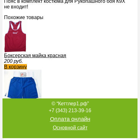
Пояс в комплект костюма для Рукопашного боя К9Х
не входит!
Похожие товары
Боксерская майка красная
200
руб.
В корзину
© “Кеттлер1.рф”
ТРУСЫ БОКСЕРСКИЕ Ф71
700
руб.
+7 (343) 213-39-16
В корзину
Оплата онлайн
Основной сайт