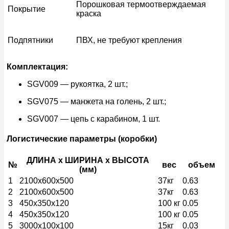
Порошковая термоотверждаемая
Покрытие
краска
Подпятники
ПВХ, не требуют крепления
Комплектация:
SGV009 — рукоятка, 2 шт.;
SGV075 — манжета на голень, 2 шт.;
SGV007 — цепь с карабином, 1 шт.
Логистические параметры (коробки)
ДЛИНА x ШИРИНА x ВЫСОТА
№
вес
объем
(мм)
1
2100x600x500
37кг
0.63
2
2100x600x500
37кг
0.63
3
450x350x120
100 кг
0.05
4
450x350x120
100 кг
0.05
5
3000x100x100
15кг
0.03