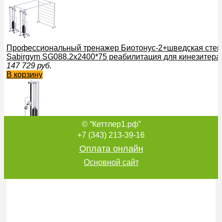
Профессиональный тренажер Биотонус-2+шведская стенк
Sabirgym SG088.2х2400*75 реабилитация для кинезитерап
147 729
руб.
В корзину
© “Кеттлер1.рф”
Профессиональный силовой тренажер на жим стоя Sabir
+7 (343) 213-39-16
кумитеспорт стек 100 кг
Оплата онлайн
78 297
руб.
В корзину
Основной сайт