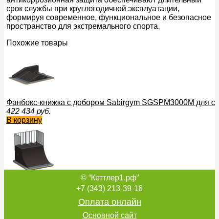
срок службы при круглогодичной эксплуатации,
формируя современное, функциональное и безопасное
пространство для экстремального спорта.
Похожие товары
Фанбокс-книжка с добором Sabirgym SGSPM3000M для ск
422 434
руб.
В корзину
© “Кеттлер1.рф”
Радиус Sabirgym SGSPM1002М для скейт парка спорт дос
261 116
руб.
+7 (343) 213-39-16
В корзину
Оплата онлайн
Основной сайт