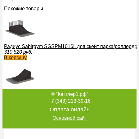
Похожие товары
Радиус Sabirgym SGSPM1016L для скейт парка/роллердр
310 820
руб.
В корзину
© “Кеттлер1.рф”
Кикер радиус Sabirgym SGSPM2024L для скейт парка/ро
85 541
руб.
+7 (343) 213-39-16
В корзину
Оплата онлайн
Основной сайт