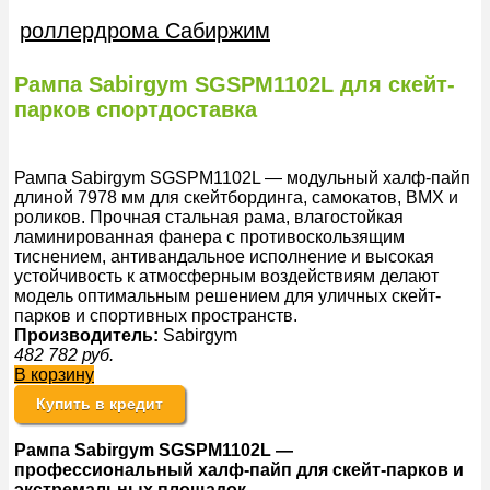
роллердрома Сабиржим
Рампа Sabirgym SGSPM1102L для скейт-
парков спортдоставка
Рампа Sabirgym SGSPM1102L — модульный халф-пайп
длиной 7978 мм для скейтбординга, самокатов, BMX и
роликов. Прочная стальная рама, влагостойкая
ламинированная фанера с противоскользящим
тиснением, антивандальное исполнение и высокая
устойчивость к атмосферным воздействиям делают
модель оптимальным решением для уличных скейт-
парков и спортивных пространств.
Производитель:
Sabirgym
482 782
руб.
В корзину
Купить в кредит
Рампа Sabirgym SGSPM1102L —
профессиональный
халф
-пайп для
скейт-парков
и
экстремальных площадок