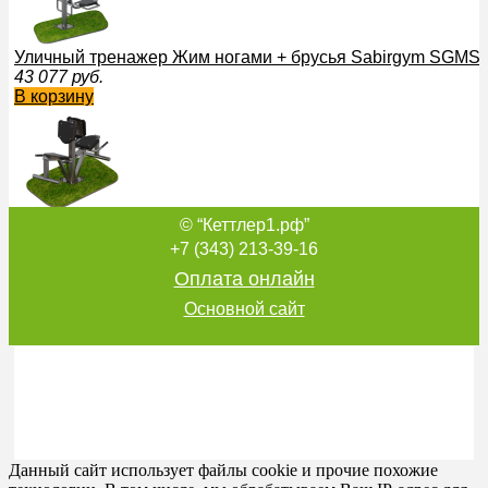
Уличный тренажер Жим ногами + брусья Sabirgym SGMS
43 077
руб.
В корзину
© “Кеттлер1.рф”
Тренажер для улицы Разгибание ног двойной Sabirgym S
quality
+7 (343) 213-39-16
41 500
руб.
Оплата онлайн
В корзину
Основной сайт
Спортивный комплекс уличный Зевс Sabirgym SGWOK112 p
200 362
руб.
В корзину
Данный сайт использует файлы cookie и прочие похожие