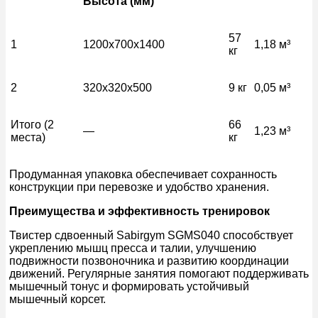
Высота (мм)
57
1
1200x700x1400
1,18 м³
кг
2
320x320x500
9 кг
0,05 м³
Итого (2
66
—
1,23 м³
места)
кг
Продуманная упаковка обеспечивает сохранность
конструкции при перевозке и удобство хранения.
Преимущества и эффективность тренировок
Твистер сдвоенный Sabirgym SGMS040 способствует
укреплению мышц пресса и талии, улучшению
подвижности позвоночника и развитию координации
движений. Регулярные занятия помогают поддерживать
мышечный тонус и формировать устойчивый
мышечный корсет.