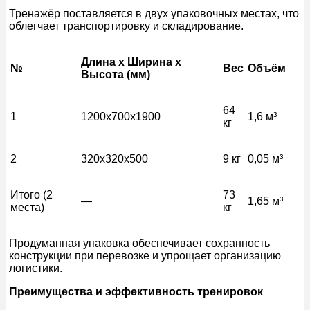
Тренажёр поставляется в двух упаковочных местах, что
облегчает транспортировку и складирование.
Длина x Ширина x
№
Вес
Объём
Высота (мм)
64
1
1200x700x1900
1,6 м³
кг
2
320x320x500
9 кг
0,05 м³
Итого (2
73
—
1,65 м³
места)
кг
Продуманная упаковка обеспечивает сохранность
конструкции при перевозке и упрощает организацию
логистики.
Преимущества и эффективность тренировок