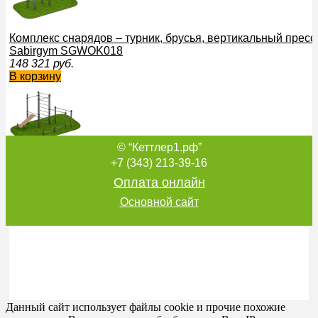
Комплекс снарядов – турник, брусья, вертикальный пресс
Sabirgym SGWOK018
148 321
руб.
В корзину
© “Кеттлер1.рф”
Атлетический комплекс Ахиллес Sabirgym SGWOK210 для
+7 (343) 213-39-16
168 407
руб.
Оплата онлайн
В корзину
Основной сайт
Комплекс турников для улицы Sabirgym SGWOK011.4 спо
40 006
руб.
В корзину
Данный сайт использует файлы cookie и прочие похожие