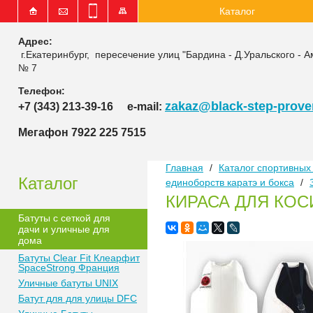
Каталог
Адрес:
г.Екатеринбург, пересечение улиц "Бардина - Д.Уральского - А
№ 7
Телефон:
zakaz@black-step-proven
+7 (343) 213-39-16
e-mail:
Мегафон 7922 225 7515
Главная
/
Каталог спортивных 
Каталог
единоборств каратэ и бокса
/
КИРАСА ДЛЯ КОС
Батуты с сеткой для
дачи и уличные для
дома
Батуты Clear Fit Клеарфит
SpaceStrong Франция
Уличные батуты UNIX
Батут для для улицы DFC