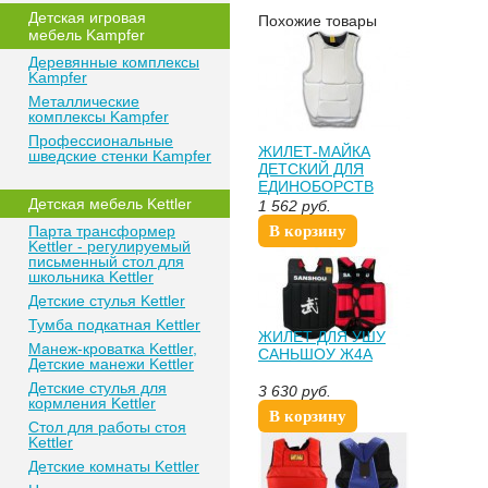
Детская игровая
Похожие товары
мебель Kampfer
Деревянные комплексы
Kampfer
Металлические
комплексы Kampfer
Профессиональные
ЖИЛЕТ-МАЙКА
шведские стенки Kampfer
ДЕТСКИЙ ДЛЯ
ЕДИНОБОРСТВ
Детская мебель Kettler
КРАБ Ж6ЭС
1 562
руб.
Парта трансформер
В корзину
Kettler - регулируемый
письменный стол для
школьника Kettler
Детские стулья Kettler
Тумба подкатная Kettler
ЖИЛЕТ ДЛЯ УШУ
Манеж-кроватка Kettler,
САНЬШОУ Ж4А
Детские манежи Kettler
Детские стулья для
3 630
руб.
кормления Kettler
В корзину
Стол для работы стоя
Kettler
Детские комнаты Kettler