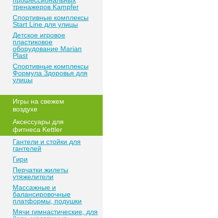
профессиональных
тренажеров Kampfer
Спортивные комплексы
Start Line для улицы
Детское игровое
пластиковое
оборудование Marian
Plast
Спортивные комплексы
Формула Здоровья для
улицы
Игры на свежем
воздухе
Аксессуары для
фитнеса Kettler
Гантели и стойки для
гантелей
Гири
Перчатки жилеты
утяжелители
Массажные и
балансировочные
платформы, подушки
Мячи гимнастические, для