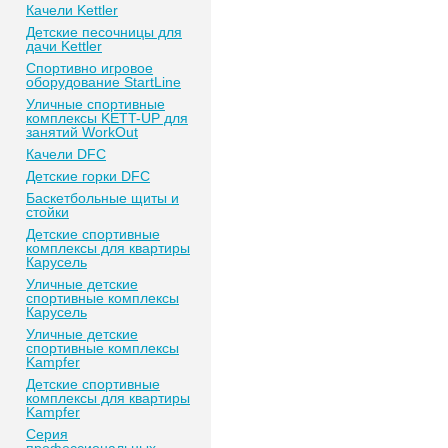
Качели Kettler
Детские песочницы для
дачи Kettler
Спортивно игровое
оборудование StartLine
Уличные спортивные
комплексы KETT-UP для
занятий WorkOut
Качели DFC
Детские горки DFC
Баскетбольные щиты и
стойки
Детские спортивные
комплексы для квартиры
Карусель
Уличные детские
спортивные комплексы
Карусель
Уличные детские
спортивные комплексы
Kampfer
Детские спортивные
комплексы для квартиры
Kampfer
Серия