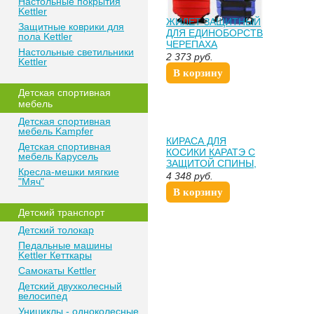
Настольные покрытия
Kettler
ЖИЛЕТ ЗАЩИТНЫЙ
Защитные коврики для
ДЛЯ ЕДИНОБОРСТВ
пола Kettler
ЧЕРЕПАХА
Настольные светильники
2 373
руб.
Kettler
В корзину
Детская спортивная
мебель
Детская спортивная
мебель Kampfer
КИРАСА ДЛЯ
Детская спортивная
КОСИКИ КАРАТЭ С
мебель Карусель
ЗАЩИТОЙ СПИНЫ,
Кресла-мешки мягкие
НА "ЛИПУЧКЕ"
4 348
руб.
"Мяч"
Ж31ИХ
В корзину
Детский транспорт
Детский толокар
Педальные машины
Kettler Кетткары
Самокаты Kettler
Детский двухколесный
велосипед
Унициклы - одноколесные