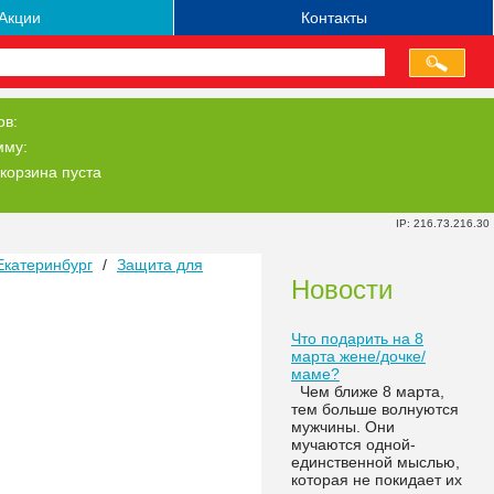
Акции
Контакты
ов:
мму:
корзина пуста
IP: 216.73.216.30
Екатеринбург
/
Защита для
Новости
Что подарить на 8
марта жене/дочке/
маме?
Чем ближе 8 марта,
тем больше волнуются
мужчины. Они
мучаются одной-
единственной мыслью,
которая не покидает их