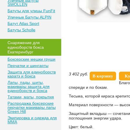
Уличные Батуты
SWOLLEN
Батуты для улицы FunFit
Уличные Батуты ALPIN
Батут Atlas Sport
Батуты Scholle
Снаряжение для
единоборств бокса
Екатеринбург
Боксерские мешки груши
Перчатки и шингарты
Защита для единоборств
3 402
руб.
каратэ и бокса
В корзину
Ку
Лапы, пады, щиты,
Благо
макивары защита для
спереди и по бокам.
единоборств и бокса
Тесьма, которой кираса крепи
Татами, маты, покрытия
Распродажа боксерские
Материал поверхности — высок
перчатки макивары лапы
Green Hill
Защитный вкладыш — сочетание
Экипировка и одежда для
поглощения энергии удара.
MMA
Цвет: белый.