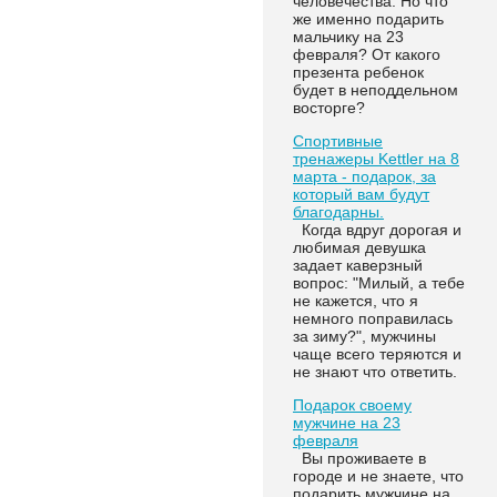
человечества. Но что
же именно подарить
мальчику на 23
февраля? От какого
презента ребенок
будет в неподдельном
восторге?
Спортивные
тренажеры Kettler на 8
марта - подарок, за
который вам будут
благодарны.
Когда вдруг дорогая и
любимая девушка
задает каверзный
вопрос: "Милый, а тебе
не кажется, что я
немного поправилась
за зиму?", мужчины
чаще всего теряются и
не знают что ответить.
Подарок своему
мужчине на 23
февраля
Вы проживаете в
городе и не знаете, что
подарить мужчине на