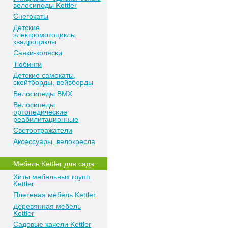
велосипеды Kettler
Снегокаты
Детские
электромотоциклы
квадроциклы
Санки-коляски
Тюбинги
Детские самокаты,
скейтборды, вейвборды
Велосипеды BMX
Велосипеды
ортопедические
реабилитационные
Светоотражатели
Аксессуары, велокресла
Мебель Kettler для сада
Хиты мебельных групп
Kettler
Плетёная мебель Kettler
Деревянная мебель
Kettler
Садовые качели Kettler