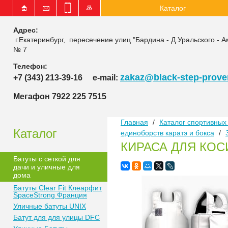
Каталог
Адрес:
г.Екатеринбург, пересечение улиц "Бардина - Д.Уральского - А
№ 7
Телефон:
zakaz@black-step-proven
+7 (343) 213-39-16
e-mail:
Мегафон 7922 225 7515
Главная
/
Каталог спортивных 
Каталог
единоборств каратэ и бокса
/
КИРАСА ДЛЯ КОС
Батуты с сеткой для
дачи и уличные для
дома
Батуты Clear Fit Клеарфит
SpaceStrong Франция
Уличные батуты UNIX
Батут для для улицы DFC