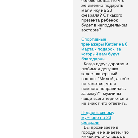
человечества. Но что
же именно подарить
мальчику на 23
февраля? От какого
презента ребенок
будет в неподдельном
восторге?
Спортивные
тренажеры Kettler на 8
марта - подарок, за
который вам будут
благодарны.
Когда вдруг дорогая и
любимая девушка
задает каверзный
вопрос: "Милый, а тебе
не кажется, что я
немного поправилась
за зиму?", мужчины
чаще всего теряются и
не знают что ответить.
Подарок своему
мужчине на 23
февраля
Вы проживаете в
городе и не знаете, что
подарить мужчине на