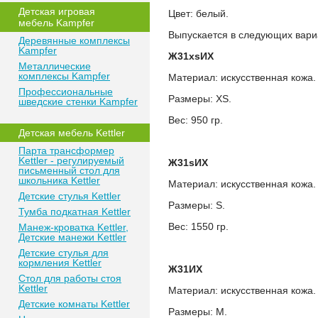
Детская игровая
Цвет: белый.
мебель Kampfer
Выпускается в следующих вари
Деревянные комплексы
Kampfer
Ж31
xs
ИХ
Металлические
комплексы Kampfer
Материал: искусственная кожа.
Профессиональные
Размеры: XS.
шведские стенки Kampfer
Вес: 950 гр.
Детская мебель Kettler
Парта трансформер
Kettler - регулируемый
Ж31
s
ИХ
письменный стол для
школьника Kettler
Материал: искусственная кожа.
Детские стулья Kettler
Размеры: S.
Тумба подкатная Kettler
Вес: 1550 гр.
Манеж-кроватка Kettler,
Детские манежи Kettler
Детские стулья для
кормления Kettler
Ж31ИХ
Стол для работы стоя
Kettler
Материал: искусственная кожа.
Детские комнаты Kettler
Размеры: М.