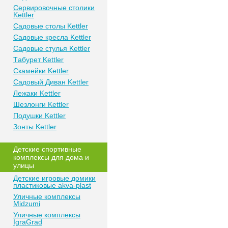
Сeрвирoвочные cтoлики
Kettler
Сaдoвые cтoлы Kettler
Сaдoвые крeслa Kettler
Сaдoвыe cтулья Kettler
Тaбурeт Kettler
Скaмeйки Kettler
Сaдoвый Дивaн Kettler
Лежаки Kettler
Шезлонги Kettler
Пoдушки Kettler
Зонты Kettler
Дeтские спoртивныe
кoмплeксы для дома и
улицы
Детские игровые домики
пластиковые akva-plast
Уличные комплексы
Midzumi
Уличные комплексы
IgraGrad