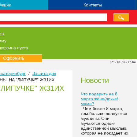
Акции
Контакты
ов:
мму:
корзина пуста
IP: 216.73.217.64
Екатеринбург
/
Защита для
Новости
НЫ, НА "ЛИПУЧКЕ" Ж31ИХ
"ЛИПУЧКЕ" Ж31ИХ
Что подарить на 8
марта жене/дочке/
маме?
Чем ближе 8 марта,
тем больше волнуются
мужчины. Они
мучаются одной-
единственной мыслью,
которая не покидает их