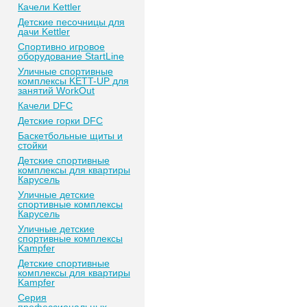
Качели Kettler
Детские песочницы для
дачи Kettler
Спортивно игровое
оборудование StartLine
Уличные спортивные
комплексы KETT-UP для
занятий WorkOut
Качели DFC
Детские горки DFC
Баскетбольные щиты и
стойки
Детские спортивные
комплексы для квартиры
Карусель
Уличные детские
спортивные комплексы
Карусель
Уличные детские
спортивные комплексы
Kampfer
Детские спортивные
комплексы для квартиры
Kampfer
Серия