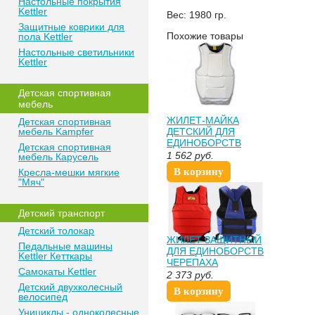
Настольные покрытия
Kettler
Вес: 1980 гр.
Защитные коврики для
Похожие товары
пола Kettler
Настольные светильники
Kettler
Детская спортивная
мебель
ЖИЛЕТ-МАЙКА
Детская спортивная
мебель Kampfer
ДЕТСКИЙ ДЛЯ
ЕДИНОБОРСТВ
Детская спортивная
КРАБ Ж6ЭС
1 562
руб.
мебель Карусель
В корзину
Кресла-мешки мягкие
"Мяч"
Детский транспорт
Детский толокар
ЖИЛЕТ ЗАЩИТНЫЙ
Педальные машины
ДЛЯ ЕДИНОБОРСТВ
Kettler Кетткары
ЧЕРЕПАХА
Самокаты Kettler
2 373
руб.
Детский двухколесный
В корзину
велосипед
Унициклы - одноколесные