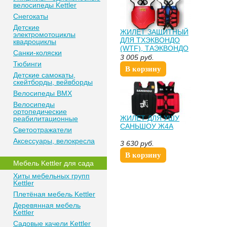
велосипеды Kettler
Снегокаты
Детские
ЖИЛЕТ ЗАЩИТНЫЙ
электромотоциклы
ДЛЯ ТХЭКВОНДО
квадроциклы
(WTF), ТАЭКВОНДО
Санки-коляски
(ITF)
3 005
руб.
Тюбинги
В корзину
Детские самокаты,
скейтборды, вейвборды
Велосипеды BMX
Велосипеды
ортопедические
ЖИЛЕТ ДЛЯ УШУ
реабилитационные
САНЬШОУ Ж4А
Светоотражатели
Аксессуары, велокресла
3 630
руб.
В корзину
Мебель Kettler для сада
Хиты мебельных групп
Kettler
Плетёная мебель Kettler
Деревянная мебель
Kettler
Садовые качели Kettler