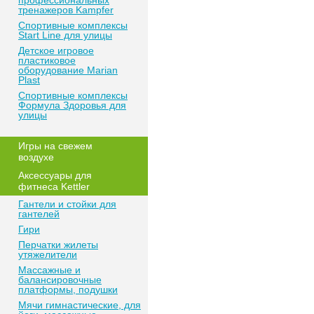
профессиональных
тренажеров Kampfer
Спортивные комплексы
Start Line для улицы
Детское игровое
пластиковое
оборудование Marian
Plast
Спортивные комплексы
Формула Здоровья для
улицы
Игры на свежем
воздухе
Аксессуары для
фитнеса Kettler
Гантели и стойки для
гантелей
Гири
Перчатки жилеты
утяжелители
Массажные и
балансировочные
платформы, подушки
Мячи гимнастические, для