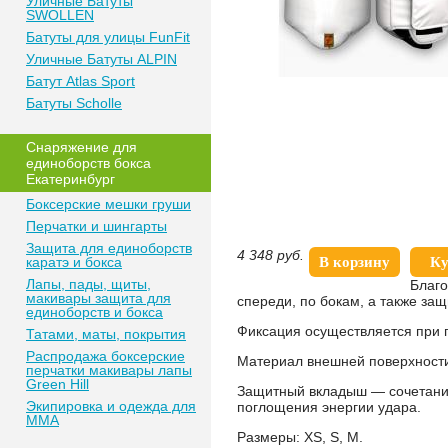
Уличные Батуты
SWOLLEN
Батуты для улицы FunFit
Уличные Батуты ALPIN
Батут Atlas Sport
Батуты Scholle
Снаряжение для
единоборств бокса
Екатеринбург
Боксерские мешки груши
Перчатки и шингарты
Защита для единоборств
4 348
руб.
каратэ и бокса
В корзину
Ку
Лапы, пады, щиты,
Благо
макивары защита для
спереди, по бокам, а также за
единоборств и бокса
Фиксация осуществляется при 
Татами, маты, покрытия
Распродажа боксерские
Материал внешней поверхности
перчатки макивары лапы
Green Hill
Защитный вкладыш — сочетание
Экипировка и одежда для
поглощения энергии удара.
MMA
Размеры: XS, S, M.