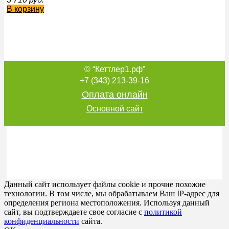
В корзину
© “Кеттлер1.рф”
ПЕРЧАТКИ ДЛЯ КИОКУСИНКАЙ КАРАТЭ Б2701ИС
1 452
руб.
+7 (343) 213-39-16
В корзину
Оплата онлайн
Основной сайт
ПЕРЧАТКИ ДЛЯ РУКОПАШНОГО БОЯ FIGHT-2 С4КС
3 392
руб.
В корзину
Данный сайт использует файлы cookie и прочие похожие
технологии. В том числе, мы обрабатываем Ваш IP-адрес для
определения региона местоположения. Используя данный
сайт, вы подтверждаете свое согласие с
политикой
конфиденциальности
сайта.