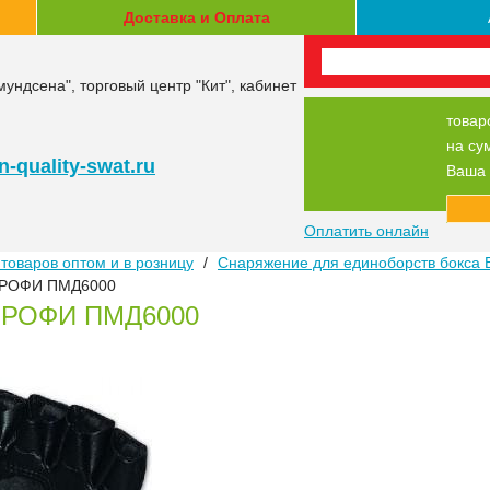
Доставка и Оплата
мундсена", торговый центр "Кит", кабинет
товар
на су
-quality-swat.ru
Ваша 
Оплатить онлайн
товаров оптом и в розницу
/
Снаряжение для единоборств бокса 
РОФИ ПМД6000
ПРОФИ ПМД6000