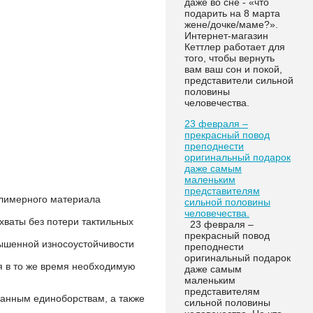
даже во сне - «что
подарить на 8 марта
жене/дочке/маме?».
Интернет-магазин
Кеттлер работает для
того, чтобы вернуть
вам ваш сон и покой,
представители сильной
половины
человечества.
23 февраля –
прекрасный повод
преподнести
оригинальный подарок
даже самым
маленьким
представителям
олимерного материала
сильной половины
человечества.
хваты без потери тактильных
23 февраля –
прекрасный повод
вышенной износоустойчивости
преподнести
оригинальный подарок
я в то же время необходимую
даже самым
маленьким
представителям
шанным единоборствам, а также
сильной половины