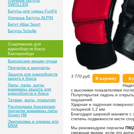
Уличные Батуты
SWOLLEN
Батуты для улицы FunFit
Уличные Батуты ALPIN
Батут Atlas Sport
Батуты Scholle
Снаряжение для
единоборств бокса
Екатеринбург
Боксерские мешки груши
Перчатки и шингарты
Защита для единоборств
3 770
руб.
каратэ и бокса
В корзину
Ку
Лапы, пады, щиты,
Надеж
макивары защита для
с высокими показателями погл
единоборств и бокса
Полуоткрытая ладонь и открыт
ощущений.
Татами, маты, покрытия
Ударная и ладонная поверхнос
Распродажа боксерские
толщиной 1,2 мм.
перчатки макивары лапы
Благодаря широкой манжете с 
Green Hill
степень подвижности кисти спо
Экипировка и одежда для
MMA
Мы рекомендуем перчатки
ПМД
смежным видам, если это допу