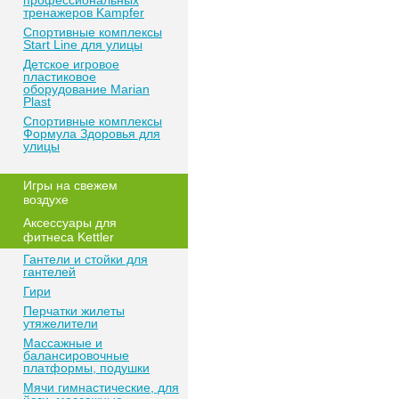
профессиональных
тренажеров Kampfer
Спортивные комплексы
Start Line для улицы
Детское игровое
пластиковое
оборудование Marian
Plast
Спортивные комплексы
Формула Здоровья для
улицы
Игры на свежем
воздухе
Аксессуары для
фитнеса Kettler
Гантели и стойки для
гантелей
Гири
Перчатки жилеты
утяжелители
Массажные и
балансировочные
платформы, подушки
Мячи гимнастические, для