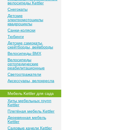
велосипеды Kettler
Снегокаты
Детские
электромотоциклы
квадроциклы
Санки-коляски
Тюбинги
Детские самокаты,
скейтборды, вейвборды
Велосипеды BMX
Велосипеды
ортопедические
реабилитационные
Светоотражатели
Аксессуары, велокресла
Мебель Kettler для сада
Хиты мебельных групп
Kettler
Плетёная мебель Kettler
Деревянная мебель
Kettler
Садовые качели Kettler