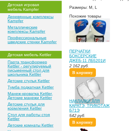
Детская игровая
Размеры: M, L
мебель Kampfer
Похожие товары
Деревянные комплексы
Kampfer
Металлические
комплексы Kampfer
Профессиональные
шведские стенки Kampfer
ПЕРЧАТКИ
Детская мебель Kettler
БОКСЕРСКИЕ
ДЖЕБ-11 ЛБ5201И
Парта трансформер
2 162
руб.
Kettler - регулируемый
письменный стол для
В корзину
школьника Kettler
Детские стулья Kettler
Тумба подкатная Kettler
Манеж-кроватка Kettler,
Детские манежи Kettler
НАКЛАДКИ ДЛЯ
Детские стулья для
КАРАТЭ, ТРИКОТАЖ
кормления Kettler
Б71Э
Стол для работы стоя
542
руб.
Kettler
В корзину
Детские комнаты Kettler