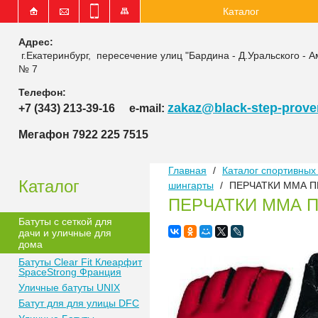
Каталог
Адрес:
г.Екатеринбург, пересечение улиц "Бардина - Д.Уральского - А
№ 7
Телефон:
zakaz@black-step-proven
+7 (343) 213-39-16
e-mail:
Мегафон 7922 225 7515
Главная
/
Каталог спортивных 
Каталог
шингарты
/
ПЕРЧАТКИ ММА П
ПЕРЧАТКИ ММА 
Батуты с сеткой для
дачи и уличные для
дома
Батуты Clear Fit Клеарфит
SpaceStrong Франция
Уличные батуты UNIX
Батут для для улицы DFC