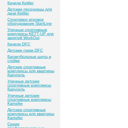
Качели Kettler
Детские песочницы для
дачи Kettler
Спортивно игровое
оборудование StartLine
Уличные спортивные
комплексы KETT-UP для
занятий WorkOut
Качели DFC
Детские горки DFC
Баскетбольные щиты и
стойки
Детские спортивные
комплексы для квартиры
Карусель
Уличные детские
спортивные комплексы
Карусель
Уличные детские
спортивные комплексы
Kampfer
Детские спортивные
комплексы для квартиры
Kampfer
Серия