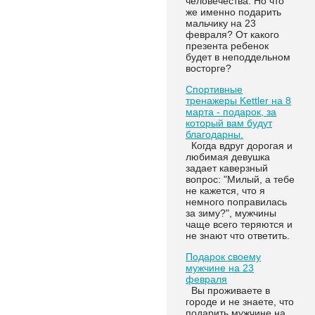
человечества. Но что
же именно подарить
мальчику на 23
февраля? От какого
презента ребенок
будет в неподдельном
восторге?
Спортивные
тренажеры Kettler на 8
марта - подарок, за
который вам будут
благодарны.
Когда вдруг дорогая и
любимая девушка
задает каверзный
вопрос: "Милый, а тебе
не кажется, что я
немного поправилась
за зиму?", мужчины
чаще всего теряются и
не знают что ответить.
Подарок своему
мужчине на 23
февраля
Вы проживаете в
городе и не знаете, что
подарить мужчине на