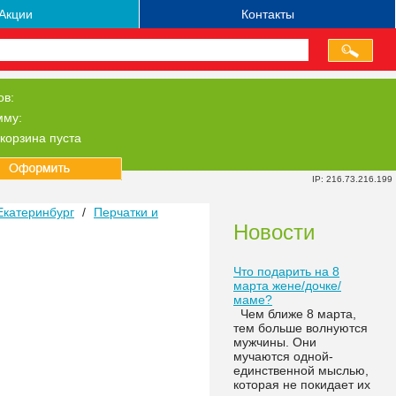
Акции
Контакты
ов:
мму:
корзина пуста
IP: 216.73.216.199
Екатеринбург
/
Перчатки и
Новости
Что подарить на 8
марта жене/дочке/
маме?
Чем ближе 8 марта,
тем больше волнуются
мужчины. Они
мучаются одной-
единственной мыслью,
которая не покидает их