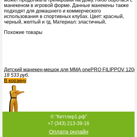
манекеном в игровой форме. Данные манекены также
подходят для домашнего и коммерческого
использования в спортивных клубах. Цвет: красный,
черный, желтый и тд. Материал: эластичный,
Похожие товары
Детский манекен-мешок для ММА onePRO FILIPPOV 120см
18 533
руб.
В корзину
© “Кеттлер1.рф”
Манекен детский двуногий onePRO FILIPPOV 110см/10-11
14 099
руб.
+7 (343) 213-39-16
В корзину
Оплата онлайн