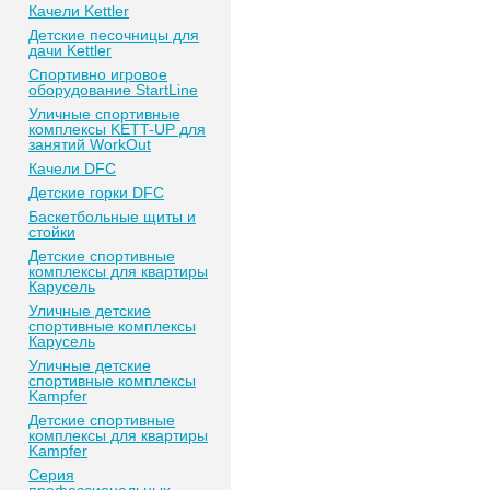
Качели Kettler
Детские песочницы для
дачи Kettler
Спортивно игровое
оборудование StartLine
Уличные спортивные
комплексы KETT-UP для
занятий WorkOut
Качели DFC
Детские горки DFC
Баскетбольные щиты и
стойки
Детские спортивные
комплексы для квартиры
Карусель
Уличные детские
спортивные комплексы
Карусель
Уличные детские
спортивные комплексы
Kampfer
Детские спортивные
комплексы для квартиры
Kampfer
Серия