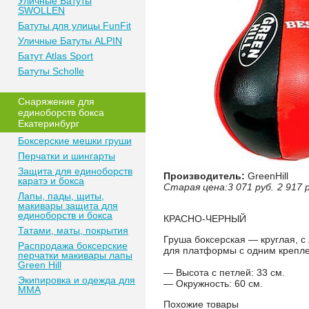
Уличные Батуты
SWOLLEN
Батуты для улицы FunFit
Уличные Батуты ALPIN
Батут Atlas Sport
Батуты Scholle
Снаряжение для
единоборств бокса
Екатеринбург
Боксерские мешки груши
Перчатки и шингарты
Защита для единоборств
Производитель:
GreenHill
каратэ и бокса
Старая цена:
3 071
руб.
2 917
Лапы, пады, щиты,
макивары защита для
единоборств и бокса
КРАСНО-ЧЕРНЫЙ
Татами, маты, покрытия
Груша боксерская — круглая, с
Распродажа боксерские
для платформы с одним крепле
перчатки макивары лапы
Green Hill
— Высота с петлей: 33 см.
Экипировка и одежда для
— Окружность: 60 см.
MMA
Похожие товары