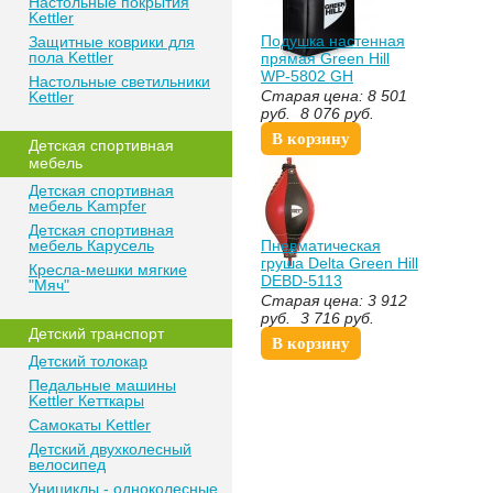
Настольные покрытия
Kettler
Подушка настенная
Защитные коврики для
пола Kettler
прямая Green Hill
WP-5802 GH
Настольные светильники
50*40*18
Старая цена:
8 501
Kettler
искусственная кожа
руб.
8 076
руб.
В корзину
Детская спортивная
мебель
Детская спортивная
мебель Kampfer
Детская спортивная
мебель Карусель
Пневматическая
груша Delta Green Hill
Кресла-мешки мягкие
DEBD-5113
"Мяч"
Старая цена:
3 912
руб.
3 716
руб.
Детский транспорт
В корзину
Детский толокар
Педальные машины
Kettler Кетткары
Самокаты Kettler
Детский двухколесный
велосипед
Унициклы - одноколесные