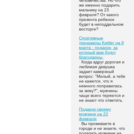
человечества. Но что
же именно подарить
мальчику на 23
февраля? От какого
презента ребенок
будет в неподдельном
восторге?
Спортивные
тренажеры Kettler на 8
марта - подарок, за
который вам будут
благодарны.
Когда вдруг дорогая и
любимая девушка
задает каверзный
вопрос: "Милый, а тебе
не кажется, что я
немного поправилась
за зиму?", мужчины
чаще всего теряются и
не знают что ответить.
Подарок своему
мужчине на 23
февраля
Вы проживаете в
городе и не знаете, что
подарить мужчине на