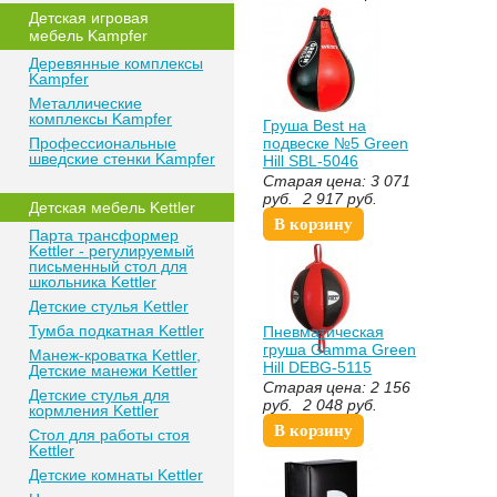
Детская игровая
мебель Kampfer
Деревянные комплексы
Kampfer
Металлические
комплексы Kampfer
Груша Best на
Профессиональные
подвеске №5 Green
шведские стенки Kampfer
Hill SBL-5046
Старая цена:
3 071
руб.
2 917
руб.
Детская мебель Kettler
В корзину
Парта трансформер
Kettler - регулируемый
письменный стол для
школьника Kettler
Детские стулья Kettler
Тумба подкатная Kettler
Пневматическая
груша Gamma Green
Манеж-кроватка Kettler,
Hill DEBG-5115
Детские манежи Kettler
Старая цена:
2 156
Детские стулья для
руб.
2 048
руб.
кормления Kettler
В корзину
Стол для работы стоя
Kettler
Детские комнаты Kettler