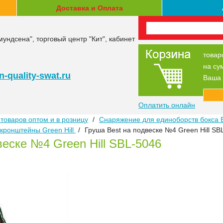
Доставка и Оплата
мундсена", торговый центр "Кит", кабинет
товар
на су
-quality-swat.ru
Ваша 
Оплатить онлайн
товаров оптом и в розницу
/
Снаряжение для единоборств бокса 
кронштейны Green Hill
/
Груша Best на подвеске №4 Green Hill SB
веске №4 Green Hill SBL-5046