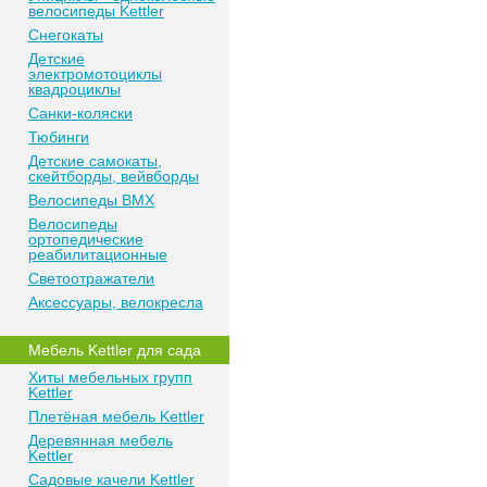
велосипеды Kettler
Снегокаты
Детские
электромотоциклы
квадроциклы
Санки-коляски
Тюбинги
Детские самокаты,
скейтборды, вейвборды
Велосипеды BMX
Велосипеды
ортопедические
реабилитационные
Светоотражатели
Аксессуары, велокресла
Мебель Kettler для сада
Хиты мебельных групп
Kettler
Плетёная мебель Kettler
Деревянная мебель
Kettler
Садовые качели Kettler