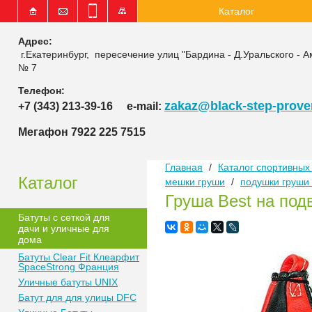
Каталог
Адрес:
г.Екатеринбург, пересечение улиц "Бардина - Д.Уральского - А
№ 7
Телефон:
zakaz@black-step-proven
+7 (343) 213-39-16
e-mail:
Мегафон 7922 225 7515
Главная
/
Каталог спортивных 
Каталог
мешки груши
/
подушки груши 
Груша Best на под
Батуты с сеткой для
дачи и уличные для
дома
Батуты Clear Fit Клеарфит
SpaceStrong Франция
Уличные батуты UNIX
Батут для для улицы DFC