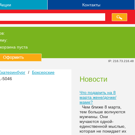
Акции
Контакты
ов:
мму:
корзина пуста
IP: 216.73.216.48
Екатеринбург
/
Боксерские
Новости
L-5046
Что подарить на 8
марта жене/дочке/
маме?
Чем ближе 8 марта,
тем больше волнуются
мужчины. Они
мучаются одной-
единственной мыслью,
которая не покидает их