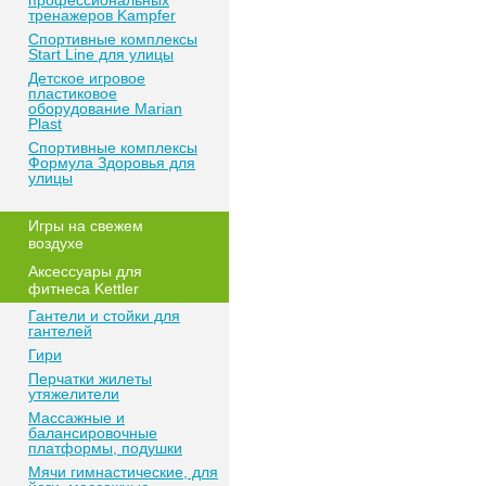
профессиональных
тренажеров Kampfer
Спортивные комплексы
Start Line для улицы
Детское игровое
пластиковое
оборудование Marian
Plast
Спортивные комплексы
Формула Здоровья для
улицы
Игры на свежем
воздухе
Аксессуары для
фитнеса Kettler
Гантели и стойки для
гантелей
Гири
Перчатки жилеты
утяжелители
Массажные и
балансировочные
платформы, подушки
Мячи гимнастические, для