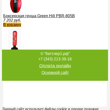
Боксерская груша Green Hill PBR-805B
7 202
руб.
В корзину
© “Кеттлер1.рф”
Детский боксерский мешок груша EVO VASIL JUMP Kick с
ударов высота 114 см.
+7 (343) 213-39-16
5 553
руб.
Оплата онлайн
В корзину
Основной сайт
Груша Best на растяжках №5 Green Hill PBL-5060A
3 269
руб.
В корзину
Данный сайт использует файлы cookie и прочие похожие