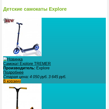
Детские самокаты Explore
Самокат Explore TREMER
Производитель:
Explore
Подробнее
Старая цена:
4 050
руб.
3 645
руб.
В корзину