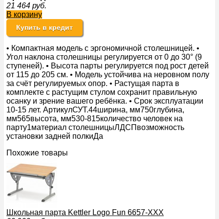
21 464
руб.
В корзину
Купить в кредит
• Компактная модель с эргономичной столешницей. •
Угол наклона столешницы регулируется от 0 до 30° (9
ступеней). • Высота парты регулируется под рост детей
от 115 до 205 см. • Модель устойчива на неровном полу
за счёт регулируемых опор. • Растущая парта в
комплекте с растущим стулом сохранит правильную
осанку и зрение вашего ребёнка. • Срок эксплуатации
10-15 лет. АртикулСУТ.44ширина, мм750глубина,
мм565высота, мм530-815количество человек на
парту1материал столешницыЛДСПвозможность
установки задней полкиДа
Похожие товары
Школьная парта Kettler Logo Fun 6657-XXX