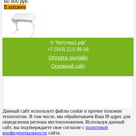
60 900
руб.
В корзину
© “Кеттлер1.рф”
Парта школьная для детей Parta 5/100 без полок СУТ.46 
sportsman
+7 (343) 213-39-16
25 729
руб.
Оплата онлайн
В корзину
Основной сайт
Парта школьная для детей Parta 5/75 без полок СУТ.44 ц
екатеринбургспорт
21 464
руб.
Данный сайт использует файлы cookie и прочие похожие
В корзину
технологии. В том числе, мы обрабатываем Ваш IP-адрес для
определения региона местоположения. Используя данный
сайт, вы подтверждаете свое согласие с
политикой
конфиденциальности
сайта.