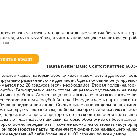
 прочно вошел в жизнь, что даже школьные занятия без компьютер
одится, и читать учебник, и читать информацию с монитора устройс
ется.
упить в кредит
Парта Kettler Basic Comfort Кеттлер 6603
тальной каркас, который обеспечивает надежность и долговечность
труктивно разделенную на две части. Одна половина регулируемой 
днимается под 28 градусов (если необходимо). Вторая половина гор
ноутбук. Регулируемую часть столешницы можно установить на лев
кой пишет ребенок. Столешница парты выполнена из высококачествен
н сертификатом «Голубой Ангел». Передняя часть парты, как и люб
бства передвижения стола. Специальное антивандальное покрыти
ниматься другим творчеством, не боясь испортить или испачкать ст
 то достаточно просто протереть ее влажной тряпочкой и она снов
иальные пластиковые накладки, которые обеспечивают безопасност
торую можно передвигать. Также ее можно использовать как упор пр
 При производстве парты применяется фурнитура наивысшего качес
рекомендовавшей себя более чем в 100 странах по всему миру.