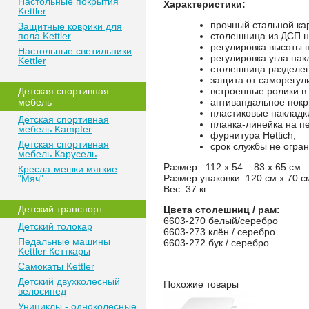
Настольные покрытия
Характеристики:
Kettler
прочный стальной ка
Защитные коврики для
пола Kettler
столешница из ДСП н
регулировка высоты п
Настольные светильники
регулировка угла на
Kettler
столешница разделен
защита от саморегул
Детская спортивная
встроенные ролики в 
мебель
антивандальное пок
пластиковые накладки
Детская спортивная
планка-линейка на п
мебель Kampfer
фурнитура Hettich;
Детская спортивная
срок службы не огран
мебель Карусель
Размер: 112 x 54 – 83 x 65 cм
Кресла-мешки мягкие
Размер упаковки: 120 см х 70 с
"Мяч"
Вес: 37 кг
Детский транспорт
Цвета столешниц / рам:
6603-270 белый/серебро
Детский толокар
6603-273 клён / серебро
Педальные машины
6603-272 бук / серебро
Kettler Кетткары
Самокаты Kettler
Детский двухколесный
Похожие товары
велосипед
Унициклы - одноколесные