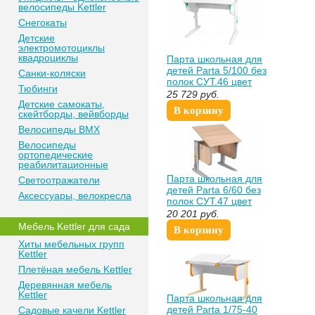
велосипеды Kettler
Снегокаты
Детские
электромотоциклы
квадроциклы
Парта школьная для
детей Parta 5/100 без
Санки-коляски
полок СУТ.46 цвет
Тюбинги
белый зеленый
25 729
руб.
Детские самокаты,
sportsman
В корзину
скейтборды, вейвборды
Велосипеды BMX
Велосипеды
ортопедические
реабилитационные
Парта школьная для
Светоотражатели
детей Parta 6/60 без
Аксессуары, велокресла
полок СУТ.47 цвет
серый дерево
20 201
руб.
sportsman
Мебель Kettler для сада
В корзину
Хиты мебельных групп
Kettler
Плетёная мебель Kettler
Деревянная мебель
Kettler
Парта школьная для
детей Parta 1/75-40
Садовые качели Kettler