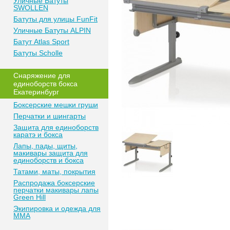
Уличные Батуты
SWOLLEN
Батуты для улицы FunFit
Уличные Батуты ALPIN
Батут Atlas Sport
Батуты Scholle
Снаряжение для
единоборств бокса
Екатеринбург
Боксерские мешки груши
Перчатки и шингарты
Защита для единоборств
каратэ и бокса
Лапы, пады, щиты,
макивары защита для
единоборств и бокса
Татами, маты, покрытия
Распродажа боксерские
перчатки макивары лапы
Green Hill
Экипировка и одежда для
MMA