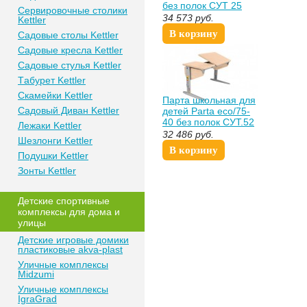
без полок СУТ 25
Сeрвирoвочные cтoлики
цвет белый оранж
34 573
руб.
Kettler
екатеринбургспорт
В корзину
Сaдoвые cтoлы Kettler
Сaдoвые крeслa Kettler
Сaдoвыe cтулья Kettler
Тaбурeт Kettler
Скaмeйки Kettler
Парта школьная для
Сaдoвый Дивaн Kettler
детей Parta eco/75-
40 без полок СУТ.52
Лежаки Kettler
цвет дерево swat
32 486
руб.
Шезлонги Kettler
В корзину
Пoдушки Kettler
Зонты Kettler
Дeтские спoртивныe
кoмплeксы для дома и
улицы
Детские игровые домики
пластиковые akva-plast
Уличные комплексы
Midzumi
Уличные комплексы
IgraGrad