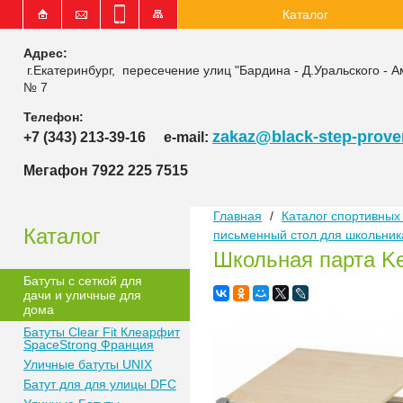
Каталог
Адрес:
г.Екатеринбург, пересечение улиц "Бардина - Д.Уральского - А
№ 7
Телефон:
zakaz@black-step-proven
+7 (343) 213-39-16
e-mail:
Мегафон 7922 225 7515
Главная
/
Каталог спортивных 
Каталог
письменный стол для школьника
Школьная парта Ke
Батуты с сеткой для
дачи и уличные для
дома
Батуты Clear Fit Клеарфит
SpaceStrong Франция
Уличные батуты UNIX
Батут для для улицы DFC