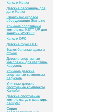
Качели Kettler
Детские песочницы для
дачи Kettler
Спортивно игровое
оборудование StartLine
Уличные спортивные
комплексы KETT-UP для
занятий WorkOut
Качели DFC
Детские горки DFC
Баскетбольные щиты и
стойки
Детские спортивные
комплексы для квартиры
Карусель
Уличные детские
спортивные комплексы
Карусель
Уличные детские
спортивные комплексы
Kampfer
Детские спортивные
комплексы для квартиры
Kampfer
Серия