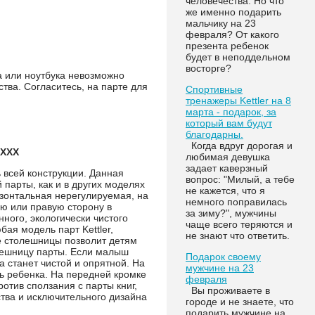
человечества. Но что
же именно подарить
мальчику на 23
февраля? От какого
презента ребенок
будет в неподдельном
восторге?
а или ноутбука невозможно
тва. Согласитесь, на парте для
Спортивные
тренажеры Kettler на 8
марта - подарок, за
который вам будут
благодарны.
Когда вдруг дорогая и
-XXX
любимая девушка
задает каверзный
 всей конструкции. Данная
вопрос: "Милый, а тебе
парты, как и в других моделях
не кажется, что я
изонтальная нерегулируемая, на
немного поправилась
ую или правую сторону в
за зиму?", мужчины
ного, экологически чистого
чаще всего теряются и
ая модель парт Kettler,
не знают что ответить.
е столешницы позволит детям
олешницу парты. Если малыш
Подарок своему
а станет чистой и опрятной. На
мужчине на 23
ь ребенка. На передней кромке
февраля
отив сползания с парты книг,
Вы проживаете в
тва и исключительного дизайна
городе и не знаете, что
подарить мужчине на