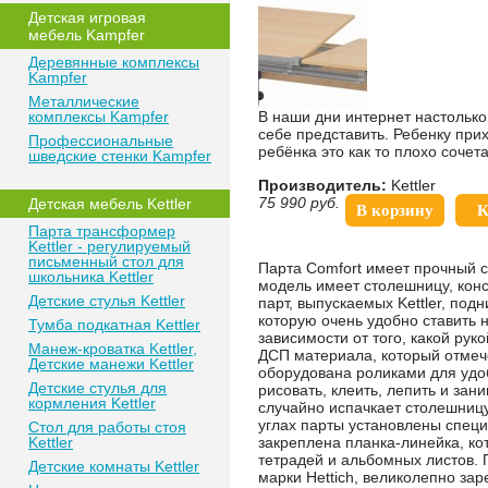
Детская игровая
мебель Kampfer
Деревянные комплексы
Kampfer
Металлические
комплексы Kampfer
В наши дни интернет настолько
себе представить. Ребенку прих
Профессиональные
ребёнка это как то плохо сочета
шведские стенки Kampfer
Производитель:
Kettler
75 990
руб.
Детская мебель Kettler
В корзину
К
Парта трансформер
Kettler - регулируемый
письменный стол для
Парта Comfort имеет прочный с
школьника Kettler
модель имеет столешницу, конс
Детские стулья Kettler
парт, выпускаемых Kettler, по
которую очень удобно ставить 
Тумба подкатная Kettler
зависимости от того, какой ру
Манеж-кроватка Kettler,
ДСП материала, который отмече
Детские манежи Kettler
оборудована роликами для удо
Детские стулья для
рисовать, клеить, лепить и за
кормления Kettler
случайно испачкает столешницу,
углах парты установлены спец
Стол для работы стоя
Kettler
закреплена планка-линейка, ко
тетрадей и альбомных листов.
Детские комнаты Kettler
марки Hettich, великолепно за