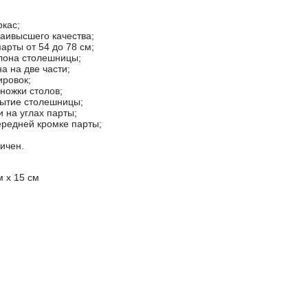
ркас;
аивысшего качества;
арты от 54 до 78 см;
клона столешницы;
а на две части;
ировок;
ножки столов;
рытие столешницы;
 на углах парты;
ередней кромке парты;
ичен.
м х 15 см