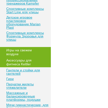
профессиональных
тренажеров Kampfer
Спортивные комплексы
Start Line для улицы
Детское игровое
пластиковое
оборудование Marian
Plast
Спортивные комплексы
Формула Здоровья для
улицы
Игры на свежем
воздухе
Аксессуары для
фитнеса Kettler
Гантели и стойки для
гантелей
Гири
Перчатки жилеты
утяжелители
Массажные и
балансировочные
платформы, подушки
Мячи гимнастические, для