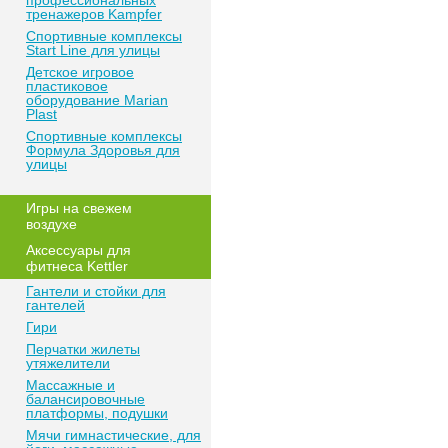
профессиональных
тренажеров Kampfer
Спортивные комплексы
Start Line для улицы
Детское игровое
пластиковое
оборудование Marian
Plast
Спортивные комплексы
Формула Здоровья для
улицы
Игры на свежем
воздухе
Аксессуары для
фитнеса Kettler
Гантели и стойки для
гантелей
Гири
Перчатки жилеты
утяжелители
Массажные и
балансировочные
платформы, подушки
Мячи гимнастические, для