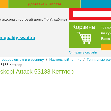
Доставка и Оплата
мундсена", торговый центр "Кит", кабинет
товар
на су
-quality-swat.ru
Ваша 
Оплатить онлайн
товаров оптом и в розницу
/
Настольный теннис
/
Теннисные раке
 53133 Кеттлер
sskopf Attack 53133 Кеттлер