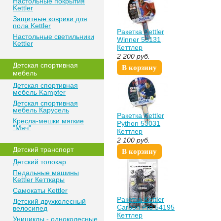
Настольные покрытия
Kettler
Защитные коврики для
пола Kettler
Ракетка Kettler
Настольные светильники
Winner 53131
Kettler
Кеттлер
2 200
руб.
Детская спортивная
В корзину
мебель
Детская спортивная
мебель Kampfer
Детская спортивная
мебель Карусель
Ракетка Kettler
Кресла-мешки мягкие
Python 53031
"Мяч"
Кеттлер
2 100
руб.
Детский транспорт
В корзину
Детский толокар
Педальные машины
Kettler Кетткары
Самокаты Kettler
Ракетка Kettler
Детский двухколесный
Carbon Pro 54195
велосипед
Кеттлер
Унициклы - одноколесные