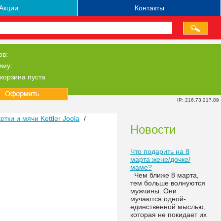
Акции
Контакты
ов:
мму:
корзина пуста
IP: 216.73.217.89
тки и мячи Kettler Joola
/
Новости
Что подарить на 8
марта жене/дочке/
маме?
Чем ближе 8 марта,
тем больше волнуются
мужчины. Они
мучаются одной-
единственной мыслью,
которая не покидает их