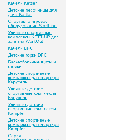
Качели Kettler
Детские песочницы для
дачи Kettler
Спортивно игровое
оборудование StartLine
Уличные спортивные
комплексы KETT-UP для
занятий WorkOut
Качели DFC
Детские горки DFC
Баскетбольные щиты и
стойки
Детские спортивные
комплексы для квартиры
Карусель
Уличные детские
спортивные комплексы
Карусель
Уличные детские
спортивные комплексы
Kampfer
Детские спортивные
комплексы для квартиры
Kampfer
Серия