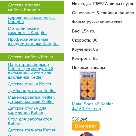
Накладки: FIESTA шипы внутрь
Детская игровая
мебель Kampfer
Основание: 5-слойная фанера
Деревянные комплексы
Kampfer
Форма ручки: коническая
Металлические
Вес: 154 гр.
комплексы Kampfer
Профессиональные
Скорость: 80
шведские стенки Kampfer
Кручение: 85
Детская мебель Kettler
Контроль: 85
Парта трансформер
Похожие товары
Kettler - регулируемый
письменный стол для
школьника Kettler
Детские стулья Kettler
Тумба подкатная Kettler
Манеж-кроватка Kettler,
Детские манежи Kettler
Мячи Spezial* Kettler
Детские стулья для
44160 Кеттлер
кормления Kettler
Стол для работы стоя
560
руб.
Kettler
В корзину
Детские комнаты Kettler