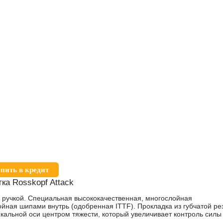
пить в кредит
тка Rosskopf Attack
ой ручкой. Специальная высококачественная, многослойная
йная шипами внутрь (одобренная ITTF). Прокладка из губчатой рез
кальной оси центром тяжести, который увеличивает контроль силы