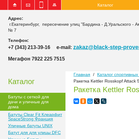
Каталог
Адрес:
г.Екатеринбург, пересечение улиц "Бардина - Д.Уральского - А
№ 7
Телефон:
zakaz@black-step-proven
+7 (343) 213-39-16
e-mail:
Мегафон 7922 225 7515
Главная
/
Каталог спортивных 
Каталог
Ракетка Kettler Rosskopf Attack
Ракетка Kettler Ro
Батуты с сеткой для
дачи и уличные для
дома
Батуты Clear Fit Клеарфит
SpaceStrong Франция
Уличные батуты UNIX
Батут для для улицы DFC