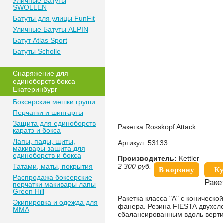
Уличные Батуты
SWOLLEN
Батуты для улицы FunFit
Уличные Батуты ALPIN
Батут Atlas Sport
Батуты Scholle
Снаряжение для
единоборств бокса
Екатеринбург
Боксерские мешки груши
Перчатки и шингарты
Защита для единоборств
Ракетка Rosskopf Attack
каратэ и бокса
Лапы, пады, щиты,
Артикул: 53133
макивары защита для
единоборств и бокса
Производитель:
Kettler
Татами, маты, покрытия
2 300
руб.
В корзину
Ку
Распродажа боксерские
Раке
перчатки макивары лапы
Green Hill
Ракетка класса "A" с коническ
Экипировка и одежда для
фанера. Резина FIESTA двухсло
MMA
сбалансированным вдоль верти