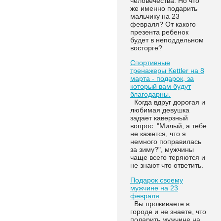
человечества. Но что
же именно подарить
мальчику на 23
февраля? От какого
презента ребенок
будет в неподдельном
восторге?
Спортивные
тренажеры Kettler на 8
марта - подарок, за
который вам будут
благодарны.
Когда вдруг дорогая и
любимая девушка
задает каверзный
вопрос: "Милый, а тебе
не кажется, что я
немного поправилась
за зиму?", мужчины
чаще всего теряются и
не знают что ответить.
Подарок своему
мужчине на 23
февраля
Вы проживаете в
городе и не знаете, что
подарить мужчине на