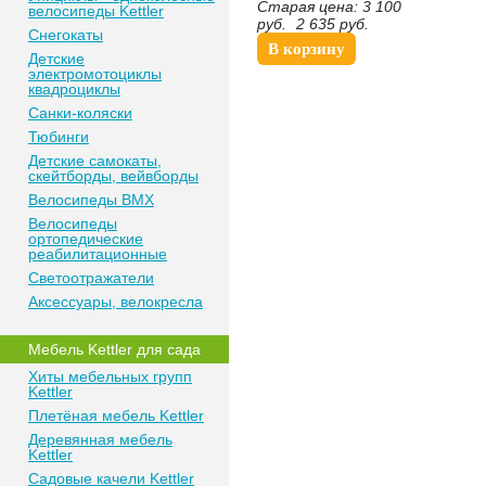
Старая цена:
3 100
велосипеды Kettler
руб.
2 635
руб.
Снегокаты
В корзину
Детские
электромотоциклы
квадроциклы
Санки-коляски
Тюбинги
Детские самокаты,
скейтборды, вейвборды
Велосипеды BMX
Велосипеды
ортопедические
реабилитационные
Светоотражатели
Аксессуары, велокресла
Мебель Kettler для сада
Хиты мебельных групп
Kettler
Плетёная мебель Kettler
Деревянная мебель
Kettler
Садовые качели Kettler