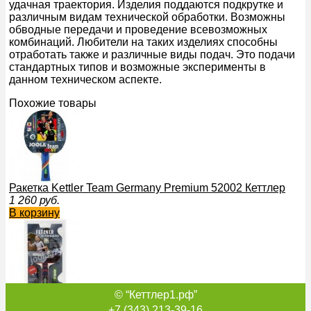
удачная траектория. Изделия поддаются подкрутке и
различным видам технической обработки. Возможны
обводные передачи и проведение всевозможных
комбинаций. Любители на таких изделиях способны
отработать также и различные виды подач. Это подачи
стандартных типов и возможные эксперименты в
данном техническом аспекте.
Похожие товары
Ракетка Kettler Team Germany Premium 52002 Кеттлер
1 260
руб.
В корзину
© “Кеттлер1.рф”
Ракетка Kettler Fetzner Classic 54210 Кеттлер
3 100
руб.
+7 (343) 213-39-16