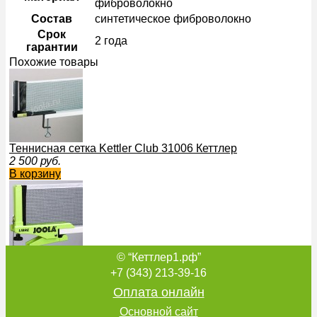
фиброволокно
Состав
синтетическое фиброволокно
Срок
2 года
гарантии
Похожие товары
Теннисная сетка Kettler Club 31006 Кеттлер
2 500
руб.
В корзину
© “Кеттлер1.рф”
Всепогодная сетка для настольного тенниса Kettler 31016 
3 200
руб.
+7 (343) 213-39-16
В корзину
Оплата онлайн
Основной сайт