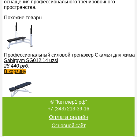
оснащения профессионального тренировочного
пространства.
Похожие товары
Профессиональный силовой тренажер Скамья для жима 
Sabirgym SG012.14 uzsi
28 440
руб.
В корзину
© “Кеттлер1.рф”
Силовой тренажер Скамья регулируемая Sabirgym SGL0
+7 (343) 213-39-16
9 656
руб.
Оплата онлайн
В корзину
Основной сайт