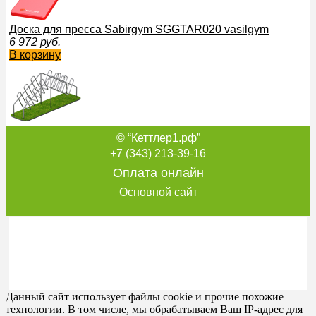
Доска для пресса Sabirgym SGGTAR020 vasilgym
6 972
руб.
В корзину
© “Кеттлер1.рф”
Лаз разборный Sabirgym SGGTAR107 элемент полосы пре
76 194
руб.
+7 (343) 213-39-16
В корзину
Оплата онлайн
Основной сайт
Препятствие Лабиринт разборный Sabirgym SGGTAR101.
80 510
руб.
В корзину
Данный сайт использует файлы cookie и прочие похожие
технологии. В том числе, мы обрабатываем Ваш IP-адрес для