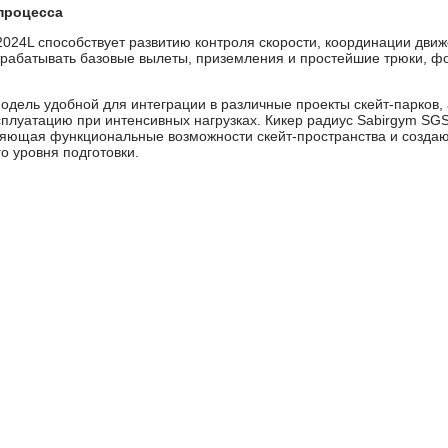
процесса
024L способствует развитию контроля скорости, координации движ
трабатывать базовые вылеты, приземления и простейшие трюки, ф
дель удобной для интеграции в различные проекты скейт-парков, 
сплуатацию при интенсивных нагрузках. Кикер радиус Sabirgym S
ряющая функциональные возможности скейт-пространства и созда
о уровня подготовки.