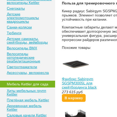
велосипеды Kettler
Польза для тренировочного 
Снегокаты
Кикер радиус Sabirgym SGSPM2
Детские
прыжков. Элемент позволяет о
электромотоциклы
устойчивость при катании.
квадроциклы
Санки-коляски
Компактные габариты делают мо
обеспечивает долгосрочную эк
Тюбинги
универсальная фигура, расши
Детские самокаты,
прогрессии райдеров различног
скейтборды, вейвборды
Похожие товары
Велосипеды BMX
Велосипеды
ортопедические
реабилитационные
Светоотражатели
Аксессуары, велокресла
Фанбокс Sabirgym
SGSPM3005L для
Мебель Kettler для сада
скейтбординга black
Хиты мебельных групп
step
273 615
руб.
Kettler
В корзину
Плетёная мебель Kettler
Деревянная мебель
Kettler
Садовые качели Kettler