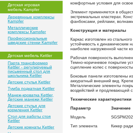
комфортные условия для освое
Детская игровая
мебель Kampfer
Элемент применяется в обществ
экстремальных кластерах. Конс
Деревянные комплексы
Kampfer
фанбоксами, рейлами, волнами
Металлические
Конструкция и материалы
комплексы Kampfer
Профессиональные
Каркас изготовлен из стальног
шведские стенки Kampfer
устойчивость к динамическим н
наиболее нагруженной части ко
Детская мебель Kettler
Рабочая поверхность выполнен
Темно-коричневое покрытие ус
Парта трансформер
Kettler - регулируемый
сцепление колес с поверхность
письменный стол для
школьника Kettler
Боковые панели изготовлены и
аккуратный внешний вид. Крепе
Детские стулья Kettler
Металлические элементы покр
Тумба подкатная Kettler
воздействий и продлевающей с
Манеж-кроватка Kettler,
Детские манежи Kettler
Технические характеристики
Детские стулья для
Параметр
Значение
кормления Kettler
Стол для работы стоя
Модель
SGSPM202
Kettler
Тип элемента
Кикер ради
Детские комнаты Kettler