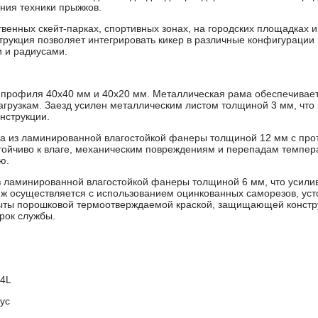
ния техники прыжков.
енных скейт-парках, спортивных зонах, на городских площадках 
трукция позволяет интегрировать кикер в различные конфигурации п
 и радиусами.
о профиля 40х40 мм и 40х20 мм. Металлическая рама обеспечивает
агрузкам. Заезд усилен металлическим листом толщиной 3 мм, что
нструкции.
а из ламинированной влагостойкой фанеры толщиной 12 мм с про
тойчиво к влаге, механическим повреждениям и перепадам темпер
ю.
з ламинированной влагостойкой фанеры толщиной 6 мм, что усили
ж осуществляется с использованием оцинкованных саморезов, усто
ыты порошковой термоотверждаемой краской, защищающей констр
рок службы.
4L
ус