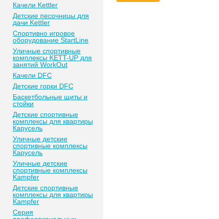
Качели Kettler
Детские песочницы для
дачи Kettler
Спортивно игровое
оборудование StartLine
Уличные спортивные
комплексы KETT-UP для
занятий WorkOut
Качели DFC
Детские горки DFC
Баскетбольные щиты и
стойки
Детские спортивные
комплексы для квартиры
Карусель
Уличные детские
спортивные комплексы
Карусель
Уличные детские
спортивные комплексы
Kampfer
Детские спортивные
комплексы для квартиры
Kampfer
Серия