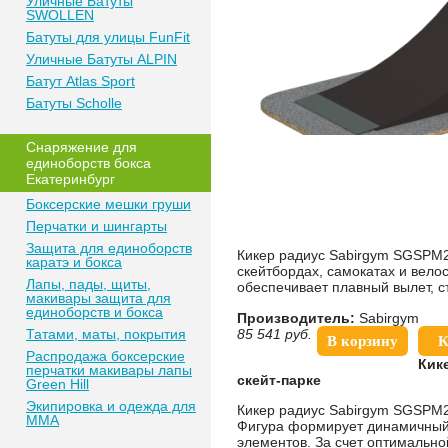
Уличные Батуты
SWOLLEN
Батуты для улицы FunFit
Уличные Батуты ALPIN
Батут Atlas Sport
Батуты Scholle
Снаряжение для
единоборств бокса
Екатеринбург
Боксерские мешки груши
Перчатки и шингарты
Защита для единоборств
Кикер радиус Sabirgym SGSPM2
каратэ и бокса
скейтбордах, самокатах и вело
Лапы, пады, щиты,
обеспечивает плавный вылет, с
макивары защита для
единоборств и бокса
Производитель:
Sabirgym
Татами, маты, покрытия
85 541
руб.
В корзину
К
Распродажа боксерские
Кик
перчатки макивары лапы
скейт-парке
Green Hill
Экипировка и одежда для
Кикер радиус Sabirgym SGSPM20
MMA
Фигура формирует динамичный 
элементов. За счет оптимально