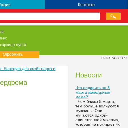
Акции
Контакты
ов:
мму:
корзина пуста
IP: 216.73.217.177
 Sabirgym для скейт парка и
Новости
лердрома
Что подарить на 8
марта жене/дочке/
маме?
Чем ближе 8 марта,
тем больше волнуются
мужчины. Они
мучаются одной-
единственной мыслью,
которая не покидает их