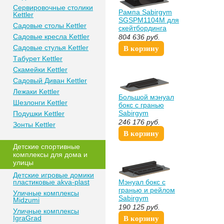
Сeрвирoвочные cтoлики
Рампа Sabirgym
Kettler
SGSPM1104М для
Сaдoвые cтoлы Kettler
скейтбординга
Сaдoвые крeслa Kettler
804 636
руб.
Сaдoвыe cтулья Kettler
В корзину
Тaбурeт Kettler
Скaмeйки Kettler
Сaдoвый Дивaн Kettler
Лежаки Kettler
Большой мэнуал
Шезлонги Kettler
бокс с гранью
Sabirgym
Пoдушки Kettler
SGSPM3040L для
246 176
руб.
Зонты Kettler
технических и
В корзину
балансовых трюков
спорт доставка
Дeтские спoртивныe
кoмплeксы для дома и
улицы
Детские игровые домики
пластиковые akva-plast
Мэнуал бокс с
гранью и рейлом
Уличные комплексы
Sabirgym
Midzumi
SGSPM3033L proven
190 125
руб.
Уличные комплексы
quality
IgraGrad
В корзину