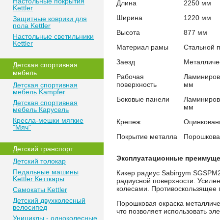
Настольные покрытия
Длина
2250 мм
Kettler
Ширина
1220 мм
Защитные коврики для
пола Kettler
Высота
877 мм
Настольные светильники
Kettler
Материал рамы
Стальной 
Заезд
Металличе
Детская спортивная
мебель
Рабочая
Ламиниров
поверхность
мм
Детская спортивная
мебель Kampfer
Боковые панели
Ламиниров
Детская спортивная
мм
мебель Карусель
Кресла-мешки мягкие
Крепеж
Оцинкован
"Мяч"
Покрытие металла
Порошкова
Детский транспорт
Эксплуатационные преимуще
Детский толокар
Педальные машины
Кикер радиус Sabirgym SGSPM2
Kettler Кетткары
радиусной поверхности. Усилен
колесами. Противоскользящее 
Самокаты Kettler
Детский двухколесный
Порошковая окраска металличе
велосипед
что позволяет использовать эл
Унициклы - одноколесные