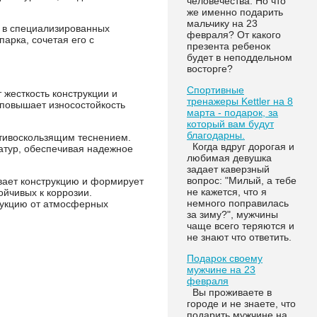
человечества. Но что
же именно подарить
мальчику на 23
и в специализированных
февраля? От какого
арка, сочетая его с
презента ребенок
будет в неподдельном
восторге?
Спортивные
 жесткость конструкции и
тренажеры Kettler на 8
 повышает износостойкость
марта - подарок, за
который вам будут
благодарны.
тивоскользящим теснением.
Когда вдруг дорогая и
атур, обеспечивая надежное
любимая девушка
задает каверзный
вопрос: "Милый, а тебе
вает конструкцию и формирует
не кажется, что я
йчивых к коррозии.
немного поправилась
укцию от атмосферных
за зиму?", мужчины
чаще всего теряются и
не знают что ответить.
Подарок своему
мужчине на 23
февраля
Вы проживаете в
городе и не знаете, что
подарить мужчине на