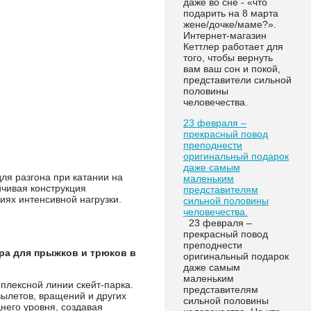
даже во сне - «что
подарить на 8 марта
жене/дочке/маме?».
Интернет-магазин
Кеттлер работает для
того, чтобы вернуть
вам ваш сон и покой,
представители сильной
половины
человечества.
23 февраля –
прекрасный повод
преподнести
оригинальный подарок
даже самым
я разгона при катании на
маленьким
йчивая конструкция
представителям
иях интенсивной нагрузки.
сильной половины
человечества.
23 февраля –
прекрасный повод
преподнести
ра для прыжков и трюков в
оригинальный подарок
даже самым
маленьким
плексной линии скейт-парка.
представителям
ылетов, вращений и других
сильной половины
него уровня, создавая