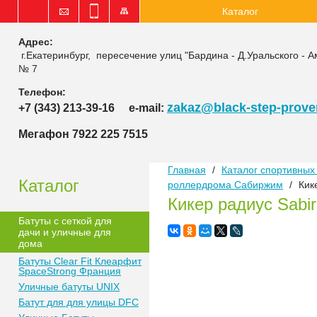
Каталог
Адрес:
г.Екатеринбург, пересечение улиц "Бардина - Д.Уральского - А
№ 7
Телефон:
zakaz@black-step-proven
+7 (343) 213-39-16
e-mail:
Мегафон 7922 225 7515
Главная
/
Каталог спортивных 
Каталог
роллердрома Сабиржим
/
Кик
Кикер радиус Sab
Батуты с сеткой для
дачи и уличные для
дома
Батуты Clear Fit Клеарфит
SpaceStrong Франция
Уличные батуты UNIX
Батут для для улицы DFC