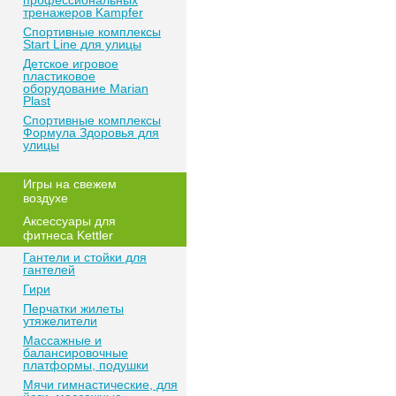
профессиональных
тренажеров Kampfer
Спортивные комплексы
Start Line для улицы
Детское игровое
пластиковое
оборудование Marian
Plast
Спортивные комплексы
Формула Здоровья для
улицы
Игры на свежем
воздухе
Аксессуары для
фитнеса Kettler
Гантели и стойки для
гантелей
Гири
Перчатки жилеты
утяжелители
Массажные и
балансировочные
платформы, подушки
Мячи гимнастические, для