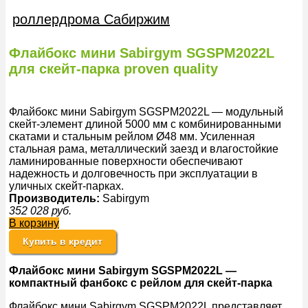
роллердрома Сабиржим
Флайбокс мини Sabirgym SGSPM2022L
для скейт-парка proven quality
Флайбокс мини Sabirgym SGSPM2022L — модульный
скейт-элемент длиной 5000 мм с комбинированными
скатами и стальным рейлом Ø48 мм. Усиленная
стальная рама, металлический заезд и влагостойкие
ламинированные поверхности обеспечивают
надежность и долговечность при эксплуатации в
уличных скейт-парках.
Производитель:
Sabirgym
352 028
руб.
В корзину
Купить в кредит
Флайбокс
мини Sabirgym SGSPM2022L —
компактный
фанбокс
с рейлом для
скейт-парка
Флайбокс мини Sabirgym SGSPM2022L представляет