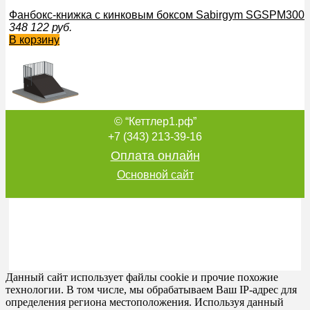
Фанбокс-книжка с кинковым боксом Sabirgym SGSPM300
348 122
руб.
В корзину
© “Кеттлер1.рф”
Разгон Sabirgym SGSPM2002L для скейтбордистов black s
208 873
руб.
+7 (343) 213-39-16
В корзину
Оплата онлайн
Основной сайт
Рампа Sabirgym SGSPM1105L для скейт парка
875 042
руб.
В корзину
Данный сайт использует файлы cookie и прочие похожие
технологии. В том числе, мы обрабатываем Ваш IP-адрес для
определения региона местоположения. Используя данный