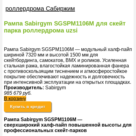
роллердрома Сабиржим
Рампа Sabirgym SGSPM1106М для скейт
парка роллердрома uzsi
Рампа Sabirgym SGSPM1106М — модульный халф-пайп
шириной 7320 мм и высотой 1500 мм для
скейтбординга, самокатов, BMX и роликов. Усиленная
стальная рама, влагостойкая ламинированная фанера
с противоскользящим тиснением и атмосферостойкое
покрытие обеспечивают надежность и долговечность
при интенсивной эксплуатации на открытых площадках.
Производитель:
Sabirgym
985 679
руб.
В корзину
Купить в кредит
Рампа Sabirgym SGSPM1106М —
сверхширокий
халф
-пайп повышенной высоты для
профессиональных
скейт-парков