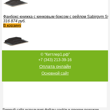
Фанбокс-книжка с кинковым боксом с рейлом Sabirgym
316 874
руб.
В корзину
© “Кеттлер1.рф”
Фанбокс Sabirgym SPM3003L для скейт парка армс
337 967
руб.
+7 (343) 213-39-16
В корзину
Оплата онлайн
Основной сайт
Фанбокс Sabirgym SGSPM3005L для скейтбординга black 
273 615
руб.
В корзину
Данный сайт использует файлы cookie и прочие похожие