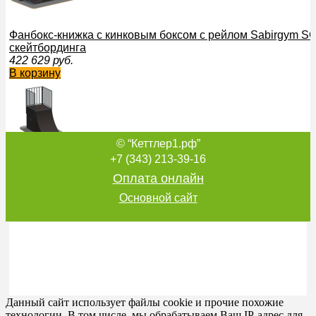
Фанбокс-книжка с кинковым боксом с рейлом Sabirgym 
скейтбординга
422 629
руб.
В корзину
© “Кеттлер1.рф”
Радиус Sabirgym SGSPM1001M для скейтбординга
+7 (343) 213-39-16
130 753
руб.
Оплата онлайн
В корзину
Основной сайт
Разгон Sabirgym SGSPM2006L для скейтбординга армспо
492 840
руб.
В корзину
Данный сайт использует файлы cookie и прочие похожие
технологии. В том числе, мы обрабатываем Ваш IP-адрес для