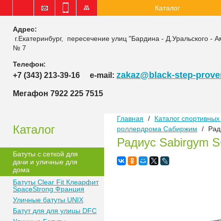
Каталог
Адрес:
г.Екатеринбург, пересечение улиц "Бардина - Д.Уральского - А
№ 7
Телефон:
zakaz@black-step-proven
+7 (343) 213-39-16
e-mail:
Мегафон 7922 225 7515
Главная
/
Каталог спортивных 
Каталог
роллердрома Сабиржим
/
Рад
Радиус Sabirgym 
Батуты с сеткой для
дачи и уличные для
дома
Батуты Clear Fit Клеарфит
SpaceStrong Франция
Уличные батуты UNIX
Батут для для улицы DFC