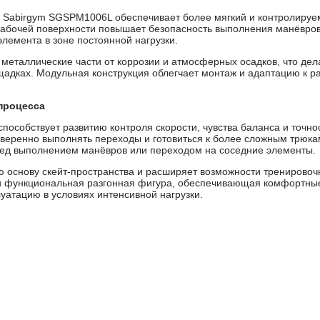
 Sabirgym SGSPM1006L обеспечивает более мягкий и контролируе
абочей поверхности повышает безопасность выполнения манёвров
элемента в зоне постоянной нагрузки.
металлические части от коррозии и атмосферных осадков, что дел
адках. Модульная конструкция облегчает монтаж и адаптацию к р
процесса
особствует развитию контроля скорости, чувства баланса и точно
уверенно выполнять переходы и готовиться к более сложным трюк
ред выполнением манёвров или переходом на соседние элементы.
основу скейт-пространства и расширяет возможности тренировочн
 функциональная разгонная фигура, обеспечивающая комфортные
уатацию в условиях интенсивной нагрузки.