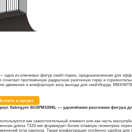
 одна из ключевых фигур скейт-парка, предназначенная для эфф
я сочетает протяжённую радиусную разгонную горку и горизонтал
ию движения и комфортную зону выхода для скейтборда, BMX/MTB 
Купить в кредит
диус Sabirgym SGSPM1006L — удлинённая разгонная фигура д
пользуется как самостоятельный элемент или как часть масштабн
иченная длина 7320 мм формирует более плавную геометрию перех
изменений угла наклона. Такая конфигурация особенно удобна для о