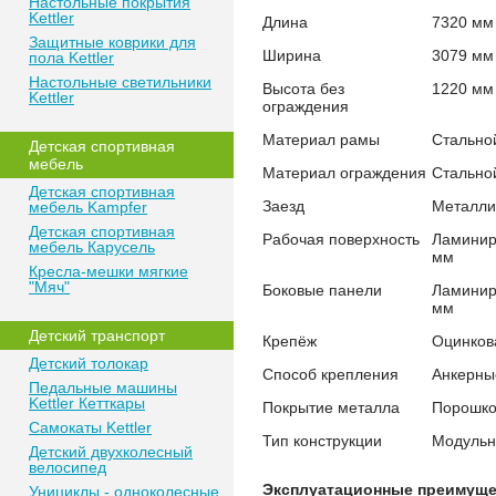
Настольные покрытия
Kettler
Длина
7320 мм
Защитные коврики для
Ширина
3079 мм
пола Kettler
Настольные светильники
Высота без
1220 мм
Kettler
ограждения
Материал рамы
Стально
Детская спортивная
мебель
Материал ограждения
Стально
Детская спортивная
Заезд
Металли
мебель Kampfer
Детская спортивная
Рабочая поверхность
Ламинир
мебель Карусель
мм
Кресла-мешки мягкие
"Мяч"
Боковые панели
Ламинир
мм
Детский транспорт
Крепёж
Оцинков
Детский толокар
Способ крепления
Анкерные
Педальные машины
Kettler Кетткары
Покрытие металла
Порошко
Самокаты Kettler
Тип конструкции
Модульн
Детский двухколесный
велосипед
Эксплуатационные преимуще
Унициклы - одноколесные