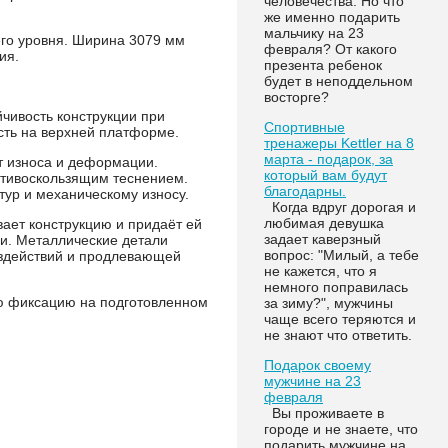
человечества. Но что
же именно подарить
мальчику на 23
его уровня. Ширина 3079 мм
февраля? От какого
ия.
презента ребенок
будет в неподдельном
восторге?
йчивость конструкции при
Спортивные
сть на верхней платформе.
тренажеры Kettler на 8
марта - подарок, за
т износа и деформации.
который вам будут
отивоскользящим теснением.
благодарны.
тур и механическому износу.
Когда вдруг дорогая и
любимая девушка
ает конструкцию и придаёт ей
задает каверзный
и. Металлические детали
вопрос: "Милый, а тебе
здействий и продлевающей
не кажется, что я
немного поправилась
ую фиксацию на подготовленном
за зиму?", мужчины
чаще всего теряются и
не знают что ответить.
Подарок своему
мужчине на 23
февраля
Вы проживаете в
городе и не знаете, что
подарить мужчине на