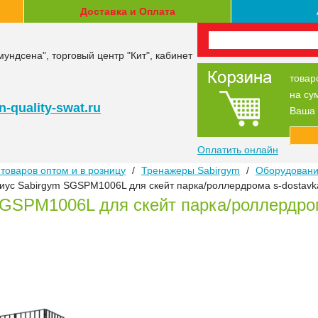
Доставка и Оплата
мундсена", торговый центр "Кит", кабинет
товар
на су
-quality-swat.ru
Ваша 
Оплатить онлайн
товаров оптом и в розницу
/
Тренажеры Sabirgym
/
Оборудование
иус Sabirgym SGSPM1006L для скейт парка/роллердрома s-dostavk
SGSPM1006L для скейт парка/роллердром