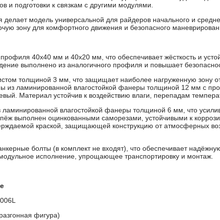
тов и подготовки к связкам с другими модулями.
я делает модель универсальной для райдеров начального и средн
очую зону для комфортного движения и безопасного маневрирован
о профиля 40х40 мм и 40х20 мм, что обеспечивает жёсткость и усто
ждение выполнено из аналогичного профиля и повышает безопасно
истом толщиной 3 мм, что защищает наиболее нагруженную зону о
ы из ламинированной влагостойкой фанеры толщиной 12 мм с пр
вый. Материал устойчив к воздействию влаги, перепадам темпера
з ламинированной влагостойкой фанеры толщиной 6 мм, что усилив
пёж выполнен оцинкованными саморезами, устойчивыми к коррози
ерждаемой краской, защищающей конструкцию от атмосферных во
анкерные болты (в комплект не входят), что обеспечивает надёжн
 модульное исполнение, упрощающее транспортировку и монтаж.
е
006L
разгонная фигура)