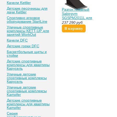
Качели Kettler
Детские песочницы для
Разгон плавный
дачи Kettler
Sabirgym
Спортивно игровое
SGSPM2011L для
оборудование StartLine
скейт парка
237 290
руб.
роллердрома
Уличные спортивные
В корзину
комплексы KETT-UP для
занятий WorkOut
Качели DFC
Детские горки DFC
Баскетбольные щиты и
стойки
Детские спортивные
комплексы для квартиры
Карусель
Уличные детские
спортивные комплексы
Карусель
Уличные детские
спортивные комплексы
Kampfer
Детские спортивные
комплексы для квартиры
Kampfer
Серия