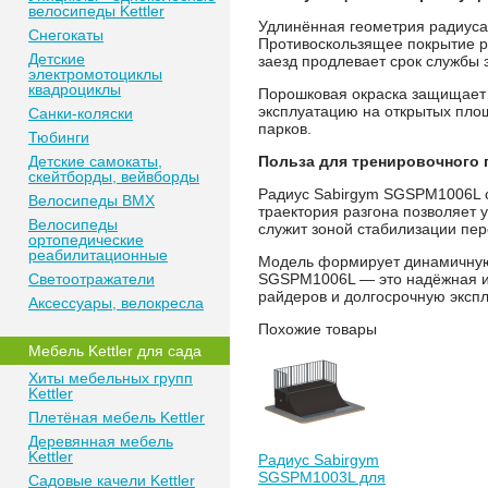
велосипеды Kettler
Удлинённая геометрия радиуса
Снегокаты
Противоскользящее покрытие р
Детские
заезд продлевает срок службы 
электромотоциклы
квадроциклы
Порошковая окраска защищает 
эксплуатацию на открытых площ
Санки-коляски
парков.
Тюбинги
Детские самокаты,
Польза для тренировочного 
скейтборды, вейвборды
Радиус Sabirgym SGSPM1006L сп
Велосипеды BMX
траектория разгона позволяет 
Велосипеды
служит зоной стабилизации пе
ортопедические
реабилитационные
Модель формирует динамичную 
Светоотражатели
SGSPM1006L — это надёжная и
райдеров и долгосрочную экспл
Аксессуары, велокресла
Похожие товары
Мебель Kettler для сада
Хиты мебельных групп
Kettler
Плетёная мебель Kettler
Деревянная мебель
Kettler
Радиус Sabirgym
SGSPM1003L для
Садовые качели Kettler