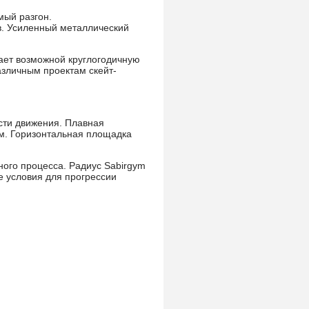
мый разгон.
. Усиленный металлический
ает возможной круглогодичную
азличным проектам скейт-
сти движения. Плавная
ам. Горизонтальная площадка
ого процесса. Радиус Sabirgym
 условия для прогрессии