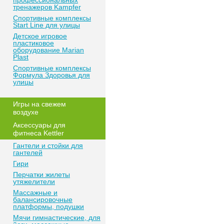
профессиональных
тренажеров Kampfer
Спортивные комплексы
Start Line для улицы
Детское игровое
пластиковое
оборудование Marian
Plast
Спортивные комплексы
Формула Здоровья для
улицы
Игры на свежем
воздухе
Аксессуары для
фитнеса Kettler
Гантели и стойки для
гантелей
Гири
Перчатки жилеты
утяжелители
Массажные и
балансировочные
платформы, подушки
Мячи гимнастические, для