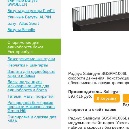
Уличные Батуты
SWOLLEN
Батуты для улицы FunFit
Уличные Батуты ALPIN
Батут Atlas Sport
Батуты Scholle
Снаряжение для
единоборств бокса
Екатеринбург
Боксерские мешки груши
Перчатки и шингарты
Защита для единоборств
Радиус Sabirgym SGSPM1006L —
каратэ и бокса
скорости движения. Конструкци
Лапы, пады, щиты,
обеспечивая плавную траектор
макивары защита для
единоборств и бокса
Производитель:
Sabirgym
Татами, маты, покрытия
593 419
руб.
В корзину
Распродажа боксерские
Ра
перчатки макивары лапы
скорости в
скейт-парке
Green Hill
Экипировка и одежда для
Радиус Sabirgym SGSPM1006L ис
MMA
модульного скейт-парка. Увел
набирать скорость без резких 