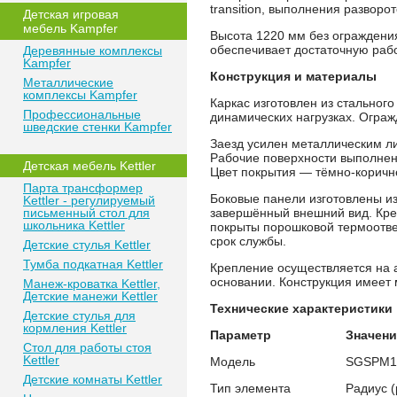
transition, выполнения разворо
Детская игровая
мебель Kampfer
Высота 1220 мм без ограждени
обеспечивает достаточную раб
Деревянные комплексы
Kampfer
Конструкция и материалы
Металлические
комплексы Kampfer
Каркас изготовлен из стальног
Профессиональные
динамических нагрузках. Огра
шведские стенки Kampfer
Заезд усилен металлическим л
Рабочие поверхности выполнен
Детская мебель Kettler
Цвет покрытия — тёмно-коричне
Парта трансформер
Боковые панели изготовлены и
Kettler - регулируемый
письменный стол для
завершённый внешний вид. Кре
школьника Kettler
покрыты порошковой термоотв
срок службы.
Детские стулья Kettler
Тумба подкатная Kettler
Крепление осуществляется на 
основании. Конструкция имеет
Манеж-кроватка Kettler,
Детские манежи Kettler
Технические характеристики
Детские стулья для
кормления Kettler
Параметр
Значени
Стол для работы стоя
Kettler
Модель
SGSPM1
Детские комнаты Kettler
Тип элемента
Радиус (