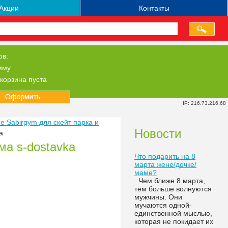
Акции
Контакты
ов:
мму:
корзина пуста
IP: 216.73.216.68
 Sabirgym для скейт парка и
Новости
a
а s-dostavka
Что подарить на 8
марта жене/дочке/
маме?
Чем ближе 8 марта,
тем больше волнуются
мужчины. Они
мучаются одной-
единственной мыслью,
которая не покидает их