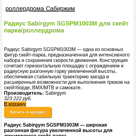
роллердрома Сабиржим
Радиус Sabirgym SGSPM1003М для скейт
парка/роллердрома
Радиус Sabirgym SGSPM1003М — одна из основных
фигур скейт-парка, предназначенная для интенсивного
набора и сохранения скорости движения. Конструкция
сочетает горизонтальную площадку с ограждением и
радиусную разгонную горку увеличенной высоты,
обеспечивая стабильную траекторию заезда и
расширенные возможности для выполнения трюков на
скейтборде, BMX/MTB и самокате.
Производитель:
Sabirgym
323 222
руб.
В корзину
Купить в кредит
Радиус Sabirgym SGSPM1003М — широкая
разгонная фигура увеличенной высоты для
динамичного
скейт-парка