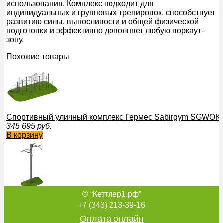
использования. Комплекс подходит для
индивидуальных и групповых тренировок, способствует
развитию силы, выносливости и общей физической
подготовки и эффективно дополняет любую воркаут-
зону.
Похожие товары
Спортивный уличный комплекс Гермес Sabirgym SGWOK
345 695
руб.
В корзину
© “Кеттлер1.рф”
Уличный тренажер Турник двухуровневый Sabirgym SGMS
26 145
руб.
+7 (343) 213-39-16
В корзину
Оплата онлайн