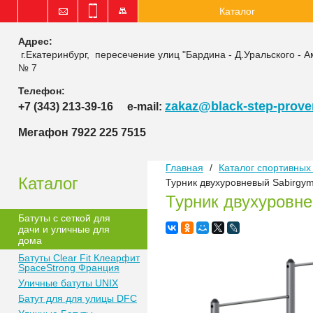
Каталог
Адрес:
г.Екатеринбург, пересечение улиц "Бардина - Д.Уральского - А
№ 7
Телефон:
zakaz@black-step-proven
+7 (343) 213-39-16
e-mail:
Мегафон 7922 225 7515
Главная
/
Каталог спортивных 
Каталог
Турник двухуровневый Sabirg
Турник двухуровн
Батуты с сеткой для
дачи и уличные для
дома
Батуты Clear Fit Клеарфит
SpaceStrong Франция
Уличные батуты UNIX
Батут для для улицы DFC