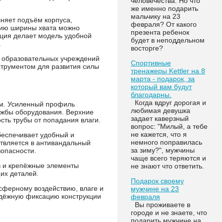
человечества. Но что
же именно подарить
мальчику на 23
няет подъём корпуса,
февраля? От какого
нию ширины хвата можно
презента ребенок
кция делает модель удобной
будет в неподдельном
.
восторге?
х образовательных учреждений
Спортивные
струментом для развития силы
тренажеры Kettler на 8
марта - подарок, за
который вам будут
благодарны.
Когда вдруг дорогая и
мм. Усиленный профиль
любимая девушка
лужбы оборудования. Верхние
задает каверзный
ть трубы от попадания влаги.
вопрос: "Милый, а тебе
не кажется, что я
беспечивает удобный и
немного поправилась
твляется в антивандальный
за зиму?", мужчины
зопасности.
чаще всего теряются и
в и крепёжные элементы
не знают что ответить.
их деталей.
Подарок своему
сферному воздействию, влаге и
мужчине на 23
адёжную фиксацию конструкции
февраля
Вы проживаете в
городе и не знаете, что
подарить мужчине на