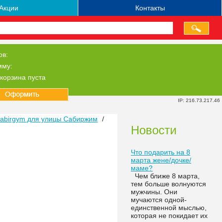
Акции
Контакты
ов:
мму:
корзина пуста
IP: 216.73.217.46
abirgym для улицы Сабиржим
/
Новости
Что подарить на 8
марта жене/дочке/
маме?
Чем ближе 8 марта,
тем больше волнуются
мужчины. Они
мучаются одной-
единственной мыслью,
которая не покидает их