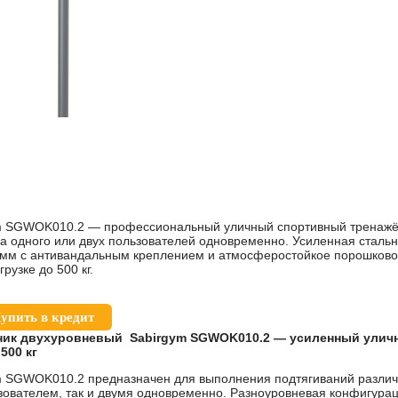
ym SGWOK010.2 — профессиональный уличный спортивный тренажё
на одного или двух пользователей одновременно. Усиленная стал
 мм с антивандальным креплением и атмосферостойкое порошково
узке до 500 кг.
упить в кредит
ник двухуровневый Sabirgym SGWOK010.2 — усиленный улич
500 кг
m SGWOK010.2 предназначен для выполнения подтягиваний разли
зователем, так и двумя одновременно. Разноуровневая конфигура