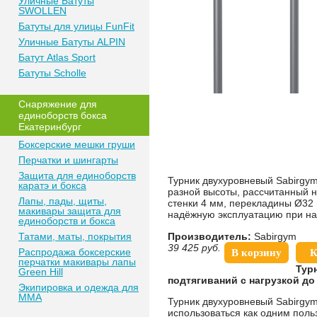
Уличные Батуты
SWOLLEN
Батуты для улицы FunFit
Уличные Батуты ALPIN
Батут Atlas Sport
Батуты Scholle
Снаряжение для
единоборств бокса
Екатеринбург
Боксерские мешки груши
Перчатки и шингарты
Защита для единоборств
Турник двухуровневый Sabirg
каратэ и бокса
разной высоты, рассчитанный 
Лапы, пады, щиты,
стенки 4 мм, перекладины Ø32
макивары защита для
надёжную эксплуатацию при нагр
единоборств и бокса
Татами, маты, покрытия
Производитель:
Sabirgym
39 425
руб.
Распродажа боксерские
В корзину
К
перчатки макивары лапы
Тур
Green Hill
подтягиваний с нагрузкой до 
Экипировка и одежда для
MMA
Турник двухуровневый Sabirgy
использоваться как одним поль