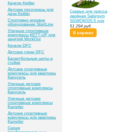
Качели Kettler
Детские песочницы для
Скамья для пресса
дачи Kettler
двойная Sabirgym
Спортивно игровое
SGWOK020.5 для
оборудование StartLine
улицы
51 294
руб.
Уличные спортивные
В корзину
комплексы KETT-UP для
занятий WorkOut
Качели DFC
Детские горки DFC
Баскетбольные щиты и
стойки
Детские спортивные
комплексы для квартиры
Карусель
Уличные детские
спортивные комплексы
Карусель
Уличные детские
спортивные комплексы
Kampfer
Детские спортивные
комплексы для квартиры
Kampfer
Серия