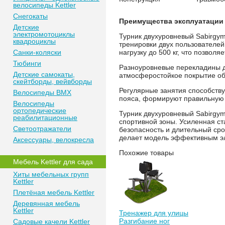
велосипеды Kettler
Снегокаты
Преимущества эксплуатации
Детские
электромотоциклы
Турник двухуровневый Sabirgy
квадроциклы
тренировки двух пользователе
Санки-коляски
нагрузку до 500 кг, что позво
Тюбинги
Разноуровневые перекладины д
Детские самокаты,
атмосферостойкое покрытие об
скейтборды, вейвборды
Регулярные занятия способств
Велосипеды BMX
пояса, формируют правильную 
Велосипеды
ортопедические
Турник двухуровневый Sabirgy
реабилитационные
спортивной зоны. Усиленная ст
Светоотражатели
безопасность и длительный сро
делает модель эффективным эл
Аксессуары, велокресла
Похожие товары
Мебель Kettler для сада
Хиты мебельных групп
Kettler
Плетёная мебель Kettler
Деревянная мебель
Kettler
Тренажер для улицы
Разгибание ног
Садовые качели Kettler