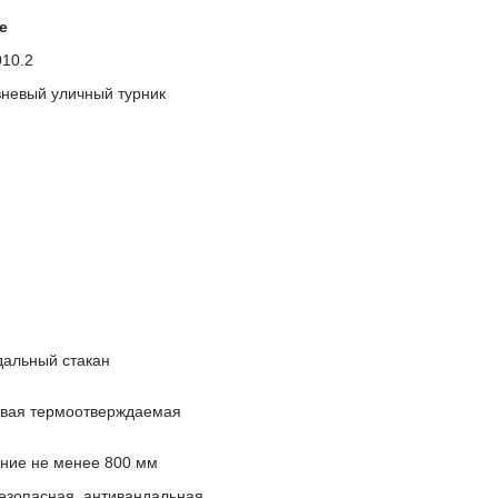
е
10.2
вневый уличный турник
дальный стакан
вая термоотверждаемая
ение не менее 800 мм
езопасная, антивандальная