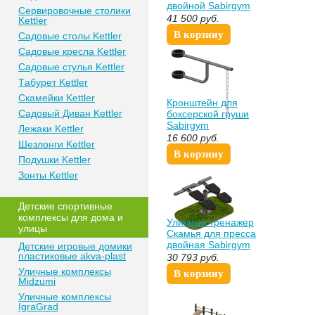
двойной Sabirgym
Сeрвирoвочные cтoлики
SGMS067.1 proven
41 500
руб.
Kettler
quality
В корзину
Сaдoвые cтoлы Kettler
Сaдoвые крeслa Kettler
Сaдoвыe cтулья Kettler
Тaбурeт Kettler
Скaмeйки Kettler
Кронштейн для
Сaдoвый Дивaн Kettler
боксерской груши
Sabirgym
Лежаки Kettler
SGWOK001для
16 600
руб.
Шезлонги Kettler
уличного
В корзину
спортивного
Пoдушки Kettler
комплекса
Зонты Kettler
Дeтские спoртивныe
кoмплeксы для дома и
Уличный тренажер
улицы
Скамья для пресса
двойная Sabirgym
Детские игровые домики
пластиковые akva-plast
SGMS021.1
30 793
руб.
Уличные комплексы
В корзину
Midzumi
Уличные комплексы
IgraGrad