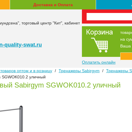
Доставка и Оплата
мундсена", торговый центр "Кит", кабинет
товар
на су
-quality-swat.ru
Ваша 
Оплатить онлайн
товаров оптом и в розницу
/
Тренажеры Sabirgym
/
Тренажеры S
ym SGWOK010.2 уличный
евый Sabirgym SGWOK010.2 уличный