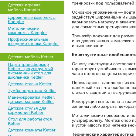
тренировки под пользователей 
Детская игровая
мебель Kampfer
Основное упражнение — подтяг
задействуя широчайшие мышцы
Деревянные комплексы
Kampfer
варьировать нагрузку и акцент
для совместных тренировок или
Металлические
комплексы Kampfer
Тренажёр подходит для размещ
Профессиональные
и во дворах жилых комплексов
шведские стенки Kampfer
и выносливости.
Конструктивные особенност
Детская мебель Kettler
Основу конструкции составляе
Парта трансформер
Kettler - регулируемый
гарантирует устойчивость к вы
письменный стол для
части стоек оснащены сфериче
школьника Kettler
Перекладины выполнены из кал
Детские стулья Kettler
надёжный хват, что особенно 
Тумба подкатная Kettler
стакан с защитой от выкручива
Манеж-кроватка Kettler,
Детские манежи Kettler
Конструкция выполнена в трав
запаяны либо закрыты декорат
Детские стулья для
кормления Kettler
Металлические поверхности по
Стол для работы стоя
ультрафиолету. Монтаж опор п
Kettler
и устойчивость при интенсивно
Детские комнаты Kettler
Технические характеристики