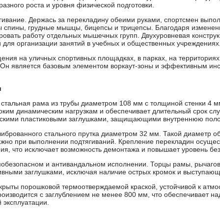
разного роста и уровня физической подготовки.
ивание. Держась за перекладину обеими руками, спортсмен выпол
 спины, грудные мышцы, бицепсы и трицепсы. Благодаря измене
ировать работу отдельных мышечных групп. Двухуровневая констру
 для организации занятий в учебных и общественных учреждениях
ения на уличных спортивных площадках, в парках, на территория
. Он является базовым элементом воркаут-зоны и эффективным ин
и
т стальная рама из трубы диаметром 108 мм с толщиной стенки 4 
соким динамическим нагрузкам и обеспечивает длительный срок с
скими пластиковыми заглушками, защищающими внутреннюю полос
иброванного стального прутка диаметром 32 мм. Такой диаметр о
важно при выполнении подтягиваний. Крепление перекладин осущес
ния, что исключает возможность демонтажа и повышает уровень бе
мобезопасном и антивандальном исполнении. Торцы рамы, рычаго
ивными заглушками, исключая наличие острых кромок и выступающ
крыты порошковой термоотверждаемой краской, устойчивой к атмо
роизводится с заглублением не менее 800 мм, что обеспечивает н
й эксплуатации.