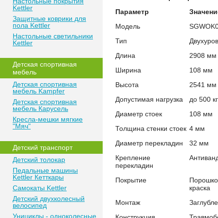
Настольные покрытия
Kettler
Параметр
Значени
Защитные коврики для
пола Kettler
Модель
SGWOK0
Настольные светильники
Тип
Двухуро
Kettler
Длина
2908 мм
Детская спортивная
Ширина
108 мм
мебель
Детская спортивная
Высота
2541 мм
мебель Kampfer
Допустимая нагрузка
до 500 кг
Детская спортивная
мебель Карусель
Диаметр стоек
108 мм
Кресла-мешки мягкие
"Мяч"
Толщина стенки стоек
4 мм
Диаметр перекладин
32 мм
Детский транспорт
Крепление
Антиван
Детский толокар
перекладин
Педальные машины
Kettler Кетткары
Покрытие
Порошко
Самокаты Kettler
краска
Детский двухколесный
Монтаж
Заглубл
велосипед
Унициклы - одноколесные
Конструкция
Травмоб