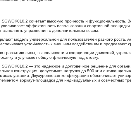
m SGWOK010.2 сочетает высокую прочность и функциональность. 
й увеличивает эффективность использования спортивной площадки
ляет выполнять упражнения с дополнительным весом.
елают модель универсальной для пользователей разного роста. А
еспечивают устойчивость к внешним воздействиям и продлевают с
уют развитию силы, выносливости и координации движений, укреп
осанку и улучшают общую физическую подготовку.
m SGWOK010.2 — это надёжное и долговечное решение для органи
альная конструкция, допустимая нагрузка до 500 кг и антивандаль
к эксплуатации. Двухуровневая конфигурация обеспечивает униве
ементом воркаут-площадки для индивидуальных и совместных тре