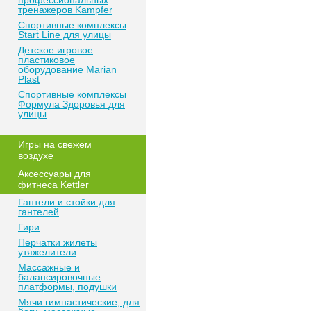
профессиональных
тренажеров Kampfer
Спортивные комплексы
Start Line для улицы
Детское игровое
пластиковое
оборудование Marian
Plast
Спортивные комплексы
Формула Здоровья для
улицы
Игры на свежем
воздухе
Аксессуары для
фитнеса Kettler
Гантели и стойки для
гантелей
Гири
Перчатки жилеты
утяжелители
Массажные и
балансировочные
платформы, подушки
Мячи гимнастические, для