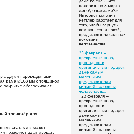
даже во сне - «что
подарить на 8 марта
жене/дочке/маме?».
Интернет-магазин
Кеттлер работает для
того, чтобы вернуть
вам ваш сон и покой,
представители сильной
половины
человечества.
23 февраля –
прекрасный повод
преподнести
оригинальный подарок
даже самым
р с двумя перекладинами
маленьким
ьная рама Ø108 мм с толщиной
представителям
е покрытие обеспечивают
сильной половины
человечества.
23 февраля –
прекрасный повод
преподнести
оригинальный подарок
ный тренажёр для
даже самым
маленьким
представителям
чными хватами и может
сильной половины
ция позволяет адаптировать