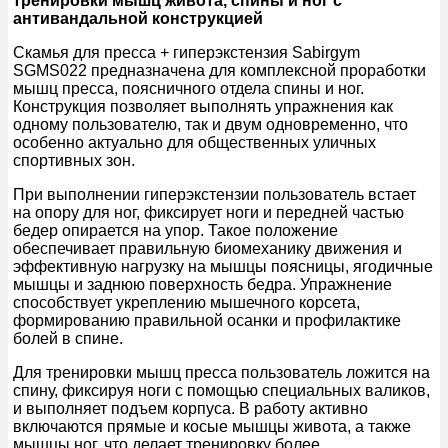
тренировки мышц живота, спины и ног с
антивандальной конструкцией
Скамья для пресса + гиперэкстензия Sabirgym
SGMS022 предназначена для комплексной проработки
мышц пресса, поясничного отдела спины и ног.
Конструкция позволяет выполнять упражнения как
одному пользователю, так и двум одновременно, что
особенно актуально для общественных уличных
спортивных зон.
При выполнении гиперэкстензии пользователь встает
на опору для ног, фиксирует ноги и передней частью
бедер опирается на упор. Такое положение
обеспечивает правильную биомеханику движения и
эффективную нагрузку на мышцы поясницы, ягодичные
мышцы и заднюю поверхность бедра. Упражнение
способствует укреплению мышечного корсета,
формированию правильной осанки и профилактике
болей в спине.
Для тренировки мышц пресса пользователь ложится на
спину, фиксируя ноги с помощью специальных валиков,
и выполняет подъем корпуса. В работу активно
включаются прямые и косые мышцы живота, а также
мышцы ног, что делает тренировку более