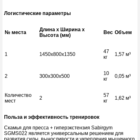
Логистические параметры
Длина x Ширина x
№ места
Вес
Объем
Высота (мм)
47
1
1450x800x1350
1,57 м³
кг
10
2
300x300x500
0,05 м³
кг
Количество
57
2
1,62 м³
мест
кг
Польза и эффективность тренировок
Скамья для пресса + гиперэкстензия Sabirgym
SGMS022 является универсальным решением для
развития силы, выносливости и укрепления мышечного