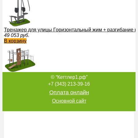
Тренажер для улицы Горизонтальный жим + разгибание 
49 053
руб.
В корзину
© “Кеттлер1.рф”
Спортивный комплекс Аргос Sabirgym SGWOK301 для ул
190 734
руб.
+7 (343) 213-39-16
В корзину
Оплата онлайн
Основной сайт
Уличный тренажер Вертикальная тяга + жим сидя Sabirg
54 531
руб.