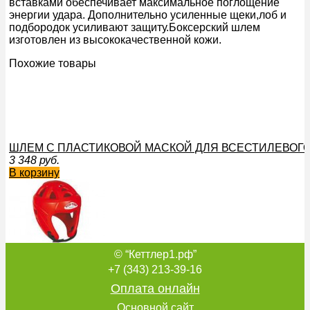
вставками обеспечивает максимальное поглощение
энергии удара. Дополнительно усиленные щеки,лоб и
подбородок усиливают защиту.Боксерский шлем
изготовлен из высококачественной кожи.
Похожие товары
ШЛЕМ С ПЛАСТИКОВОЙ МАСКОЙ ДЛЯ ВСЕСТИЛЕВОГО
3 348
руб.
В корзину
© “Кеттлер1.рф”
ШЛЕМ AVANGARD
7 200
руб.
+7 (343) 213-39-16
В корзину
Оплата онлайн
Основной сайт