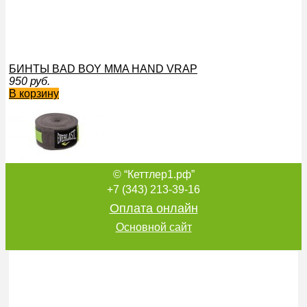
БИНТЫ BAD BOY MMA HAND VRAP
950
руб.
В корзину
© “Кеттлер1.рф”
БИНТЫ BREATHABLE 4,55М 4458
1 320
руб.
+7 (343) 213-39-16
В корзину
Оплата онлайн
Основной сайт
Бинт боксерский PROFFI эластичный 3.5 м
179
руб.