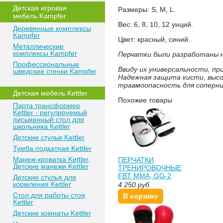
Детская игровая
Размеры: S, M, L.
мебель Kampfer
Вес: 6, 8, 10, 12 унций.
Деревянные комплексы
Kampfer
Цвет: красный, синий.
Металлические
комплексы Kampfer
Перчатки были разработаны н
Профессиональные
Ввиду их универсальности, пр
шведские стенки Kampfer
Надежная защита кисти, высо
травмоопасность для соперни
Детская мебель Kettler
Похожие товары
Парта трансформер
Kettler - регулируемый
письменный стол для
школьника Kettler
Детские стулья Kettler
Тумба подкатная Kettler
Манеж-кроватка Kettler,
ПЕРЧАТКИ
Детские манежи Kettler
ТРЕНИРОВОЧНЫЕ
FBT ММА, GG-2
Детские стулья для
кормления Kettler
4 250
руб.
Стол для работы стоя
В корзину
Kettler
Детские комнаты Kettler