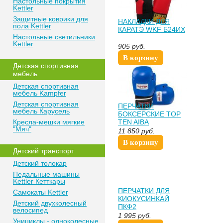
Настольные покрытия
Kettler
Защитные коврики для
НАКЛАДКИ ДЛЯ
пола Kettler
КАРАТЭ WKF Б24ИХ
Настольные светильники
Kettler
905
руб.
В корзину
Детская спортивная
мебель
Детская спортивная
мебель Kampfer
Детская спортивная
ПЕРЧАТКИ
мебель Карусель
БОКСЕРСКИЕ TOP
Кресла-мешки мягкие
TEN AIBA
"Мяч"
11 850
руб.
В корзину
Детский транспорт
Детский толокар
Педальные машины
Kettler Кетткары
ПЕРЧАТКИ ДЛЯ
Самокаты Kettler
КИОКУСИНКАЙ
Детский двухколесный
ПКФ2
велосипед
1 995
руб.
Унициклы - одноколесные