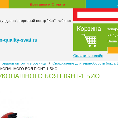
Доставка и Оплата
мундсена", торговый центр "Кит", кабинет
товар
на су
-quality-swat.ru
Ваша 
Оплатить онлайн
товаров оптом и в розницу
/
Снаряжение для единоборств бокса 
УКОПАШНОГО БОЯ FIGHT-1 БИО
УКОПАШНОГО БОЯ FIGHT-1 БИО