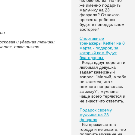
человечества. Но что
же именно подарить
мальчику на 23
февраля? От какого
презента ребенок
будет в неподдельном
восторге?
ии.
Спортивные
сковая и ударная техники.
тренажеры Kettler на 8
чаток, плюс низкая
марта - подарок, за
который вам будут
благодарны.
Когда вдруг дорогая и
любимая девушка
задает каверзный
вопрос: "Милый, а тебе
не кажется, что я
немного поправилась
за зиму?", мужчины
чаще всего теряются и
не знают что ответить.
Подарок своему
мужчине на 23
февраля
Вы проживаете в
городе и не знаете, что
подарить мужчине на