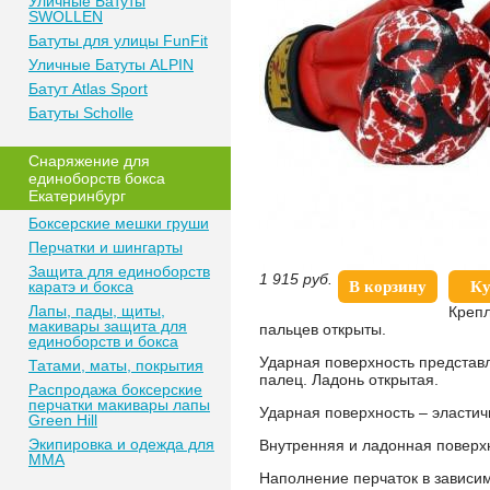
Уличные Батуты
SWOLLEN
Батуты для улицы FunFit
Уличные Батуты ALPIN
Батут Atlas Sport
Батуты Scholle
Снаряжение для
единоборств бокса
Екатеринбург
Боксерские мешки груши
Перчатки и шингарты
Защита для единоборств
1 915
руб.
каратэ и бокса
В корзину
Ку
Лапы, пады, щиты,
Крепл
макивары защита для
пальцев открыты.
единоборств и бокса
Ударная поверхность представл
Татами, маты, покрытия
палец. Ладонь открытая.
Распродажа боксерские
перчатки макивары лапы
Ударная поверхность – эластич
Green Hill
Экипировка и одежда для
Внутренняя и ладонная поверхн
MMA
Наполнение перчаток в зависим