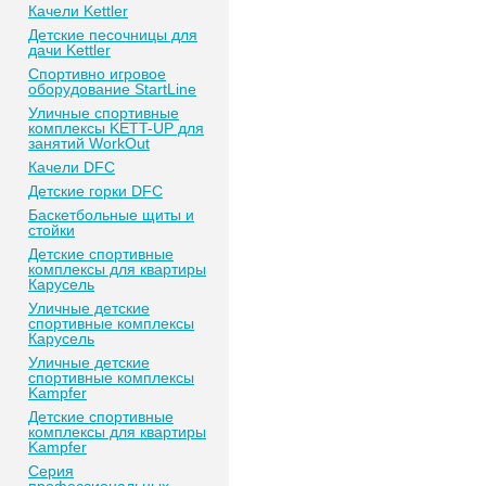
Качели Kettler
Детские песочницы для
дачи Kettler
Спортивно игровое
оборудование StartLine
Уличные спортивные
комплексы KETT-UP для
занятий WorkOut
Качели DFC
Детские горки DFC
Баскетбольные щиты и
стойки
Детские спортивные
комплексы для квартиры
Карусель
Уличные детские
спортивные комплексы
Карусель
Уличные детские
спортивные комплексы
Kampfer
Детские спортивные
комплексы для квартиры
Kampfer
Серия