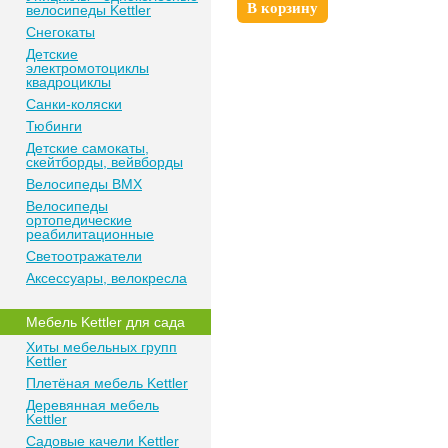
В корзину
велосипеды Kettler
Снегокаты
Детские
электромотоциклы
квадроциклы
Санки-коляски
Тюбинги
Детские самокаты,
скейтборды, вейвборды
Велосипеды BMX
Велосипеды
ортопедические
реабилитационные
Светоотражатели
Аксессуары, велокресла
Мебель Kettler для сада
Хиты мебельных групп
Kettler
Плетёная мебель Kettler
Деревянная мебель
Kettler
Садовые качели Kettler