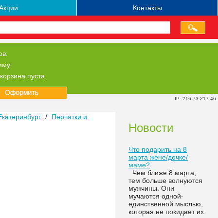
Акции
Контакты
ов:
мму:
корзина пуста
IP: 216.73.217.46
Екатеринбург
/
Перчатки и
Новости
Что подарить на 8
марта жене/дочке/
маме?
Чем ближе 8 марта,
тем больше волнуются
мужчины. Они
мучаются одной-
единственной мыслью,
которая не покидает их