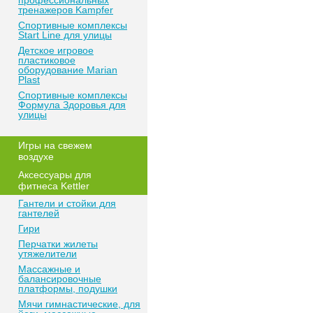
профессиональных
тренажеров Kampfer
Спортивные комплексы
Start Line для улицы
Детское игровое
пластиковое
оборудование Marian
Plast
Спортивные комплексы
Формула Здоровья для
улицы
Игры на свежем
воздухе
Аксессуары для
фитнеса Kettler
Гантели и стойки для
гантелей
Гири
Перчатки жилеты
утяжелители
Массажные и
балансировочные
платформы, подушки
Мячи гимнастические, для