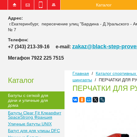
Каталог
Адрес:
г.Екатеринбург, пересечение улиц "Бардина - Д.Уральского - А
№ 7
Телефон:
zakaz@black-step-proven
+7 (343) 213-39-16
e-mail:
Мегафон 7922 225 7515
Главная
/
Каталог спортивных 
Каталог
шингарты
/
ПЕРЧАТКИ ДЛЯ Р
ПЕРЧАТКИ ДЛЯ Р
Батуты с сеткой для
дачи и уличные для
дома
Батуты Clear Fit Клеарфит
SpaceStrong Франция
Уличные батуты UNIX
Батут для для улицы DFC