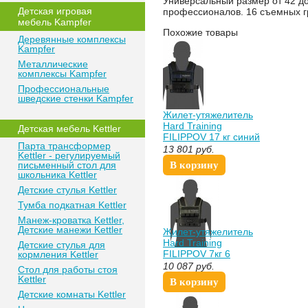
Универсальный размер от 42 д
Детская игровая
профессионалов. 16 съемных гр
мебель Kampfer
Похожие товары
Деревянные комплексы
Kampfer
Металлические
комплексы Kampfer
Профессиональные
шведские стенки Kampfer
Жилет-утяжелитель
Hard Training
Детская мебель Kettler
FILIPPOV 17 кг синий
Парта трансформер
13 801
руб.
Kettler - регулируемый
письменный стол для
В корзину
школьника Kettler
Детские стулья Kettler
Тумба подкатная Kettler
Манеж-кроватка Kettler,
Детские манежи Kettler
Жилет-утяжелитель
Hard Training
Детские стулья для
FILIPPOV 7кг 6
кормления Kettler
грузиков
10 087
руб.
Стол для работы стоя
Kettler
В корзину
Детские комнаты Kettler