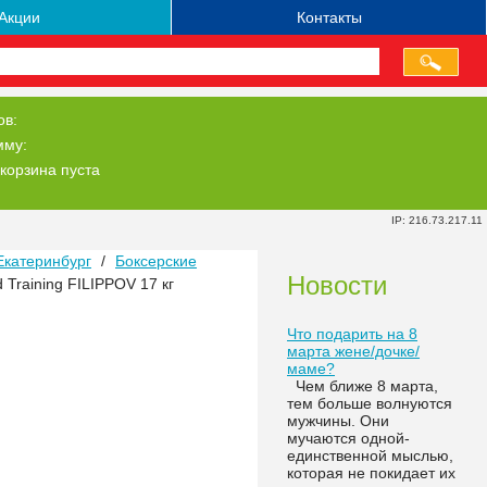
Акции
Контакты
ов:
мму:
корзина пуста
IP: 216.73.217.11
Екатеринбург
/
Боксерские
Новости
Training FILIPPOV 17 кг
Что подарить на 8
марта жене/дочке/
маме?
Чем ближе 8 марта,
тем больше волнуются
мужчины. Они
мучаются одной-
единственной мыслью,
которая не покидает их