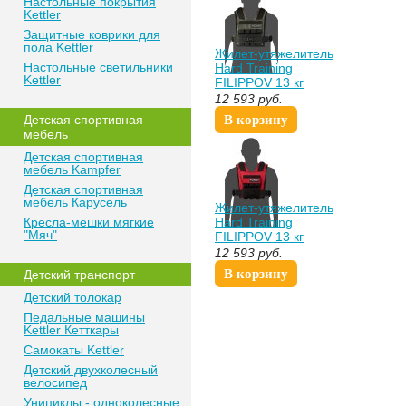
Настольные покрытия
Kettler
Защитные коврики для
пола Kettler
Жилет-утяжелитель
Настольные светильники
Hard Training
Kettler
FILIPPOV 13 кг
зеленый
12 593
руб.
Детская спортивная
В корзину
мебель
Детская спортивная
мебель Kampfer
Детская спортивная
мебель Карусель
Жилет-утяжелитель
Кресла-мешки мягкие
Hard Training
"Мяч"
FILIPPOV 13 кг
красный
12 593
руб.
В корзину
Детский транспорт
Детский толокар
Педальные машины
Kettler Кетткары
Самокаты Kettler
Детский двухколесный
велосипед
Унициклы - одноколесные