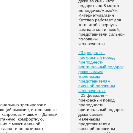
даже во сне - «что
подарить на 8 марта
жене/дочке/маме?».
Интернет-магазин
Кеттлер работает для
того, чтобы вернуть
вам ваш сон и покой,
представители сильной
половины
человечества.
23 февраля –
прекрасный повод
преподнести
оригинальный подарок
даже самым
маленьким
представителям
сильной половины
человечества.
23 февраля –
прекрасный повод
преподнести
иональных тренировок с
оригинальный подарок
ающий высокие, интенсивные
даже самым
м капроновым швом. - Данный
маленьким
ботанную, комфортную,
представителям
ения с максимальной
сильной половины
давят и не натирают. -