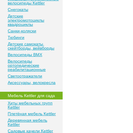
велосипеды Kettler
Снегокаты
Детские
электромотоциклы
квадроциклы
Санки-коляски
Тюбинги
Детские самокаты,
скейтборды, вейвборды
Велосипеды BMX
Велосипеды
ортопедические
реабилитационные
Светоотражатели
Аксессуары, велокресла
Мебель Kettler для сада
Хиты мебельных групп
Kettler
Плетёная мебель Kettler
Деревянная мебель
Kettler
Садовые качели Kettler