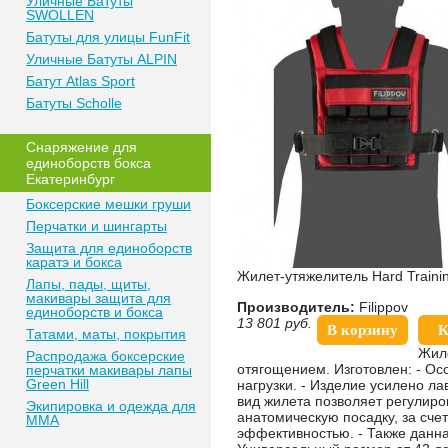
Уличные Батуты
SWOLLEN
Батуты для улицы FunFit
Уличные Батуты ALPIN
Батут Atlas Sport
Батуты Scholle
Снаряжение для
единоборств бокса
Екатеринбург
Боксерские мешки груши
Перчатки и шингарты
Защита для единоборств
каратэ и бокса
Жилет-утяжелитель Hard Traini
Лапы, пады, щиты,
макивары защита для
Производитель:
Filippov
единоборств и бокса
13 801
руб.
В корзину
К
Татами, маты, покрытия
Жиле
Распродажа боксерские
отягощением. Изготовлен: - О
перчатки макивары лапы
Green Hill
нагрузки. - Изделие усилено л
вид жилета позволяет регулиро
Экипировка и одежда для
анатомическую посадку, за сче
MMA
эффективностью. - Также данна