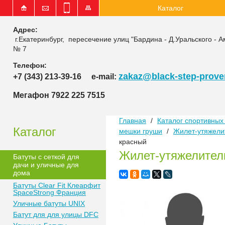
Каталог
Адрес:
г.Екатеринбург, пересечение улиц "Бардина - Д.Уральского - А
№ 7
Телефон:
zakaz@black-step-proven
+7 (343) 213-39-16
e-mail:
Мегафон 7922 225 7515
Главная
/
Каталог спортивных 
Каталог
мешки груши
/
Жилет-утяжелит
красный
Жилет-утяжелитель
Батуты с сеткой для
дачи и уличные для
дома
Батуты Clear Fit Клеарфит
SpaceStrong Франция
Уличные батуты UNIX
Батут для для улицы DFC