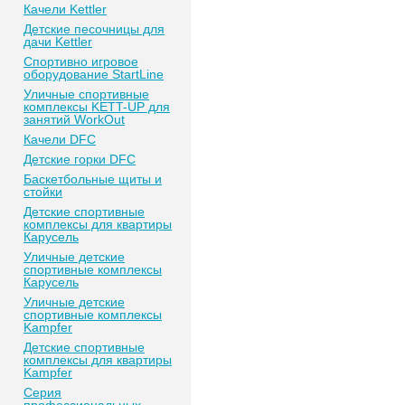
Качели Kettler
Детские песочницы для
дачи Kettler
Спортивно игровое
оборудование StartLine
Уличные спортивные
комплексы KETT-UP для
занятий WorkOut
Качели DFC
Детские горки DFC
Баскетбольные щиты и
стойки
Детские спортивные
комплексы для квартиры
Карусель
Уличные детские
спортивные комплексы
Карусель
Уличные детские
спортивные комплексы
Kampfer
Детские спортивные
комплексы для квартиры
Kampfer
Серия