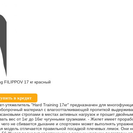
ng FILIPPOV 17 кг красный
упить в кредит
т-утяжелитель "Hard Training 17кг" предназначен для многофункц
собопрочный материал с влагоотталкивающей пропиткой выдержив
авсановыми стропами в местах активных нагрузок и прошит двойны
вать вес от 1кг до 16кг чугунными грузиками. - Жилет имеет прора
т чего не сбивается дыхание и спортсмен может выполнять упражн
я модель отличается правильной посадкой плечевых лямок. Они не 