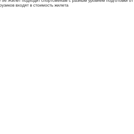
о 56 Жилет подходит спортсменам с разным уровнем подготовки от
узиков входят в стоимость жилета