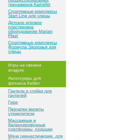
профессиональных
тренажеров Kampfer
Спортивные комплексы
Start Line для улицы
Детское игровое
пластиковое
оборудование Marian
Plast
Спортивные комплексы
Формула Здоровья для
улицы
Игры на свежем
воздухе
Аксессуары для
фитнеса Kettler
Гантели и стойки для
гантелей
Гири
Перчатки жилеты
утяжелители
Массажные и
балансировочные
платформы, подушки
Мячи гимнастические, для