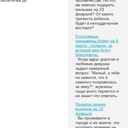
человечества. Но что
 любителей до
же именно подарить
мальчику на 23
февраля? От какого
презента ребенок
будет в неподдельном
восторге?
Спортивные
тренажеры Kettler на 8
марта - подарок, за
который вам будут
благодарны.
Когда вдруг дорогая и
любимая девушка
задает каверзный
вопрос: "Милый, а тебе
не кажется, что я
немного поправилась
за зиму?", мужчины
чаще всего теряются и
не знают что ответить.
Подарок своему
мужчине на 23
февраля
Вы проживаете в
городе и не знаете, что
подарить мужчине на