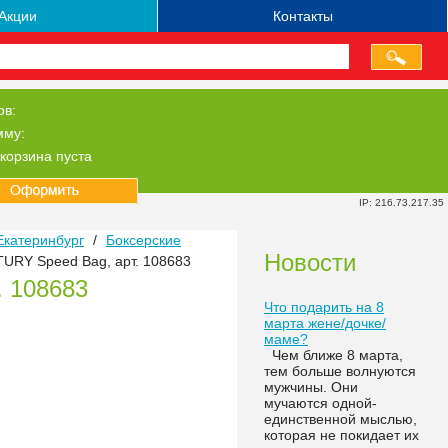
Акции
Контакты
ов:
мму:
корзина пуста
IP: 216.73.217.35
Екатеринбург
/
Боксерские
Новости
URY Speed Bag, арт. 108683
 108683
Что подарить на 8
марта жене/дочке/
маме?
Чем ближе 8 марта,
тем больше волнуются
мужчины. Они
мучаются одной-
единственной мыслью,
которая не покидает их