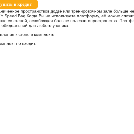
упить в кредит
ниченное пространствов додзё или тренировочном зале больше не
Speed Bag!Когда Вы не используете платформу, её можно сложить
овне со стеной, освобождая больше полезногопространства. Платф
т еёидеальной для любого ученика.
ления к стене в комплекте.
мплект не входит.