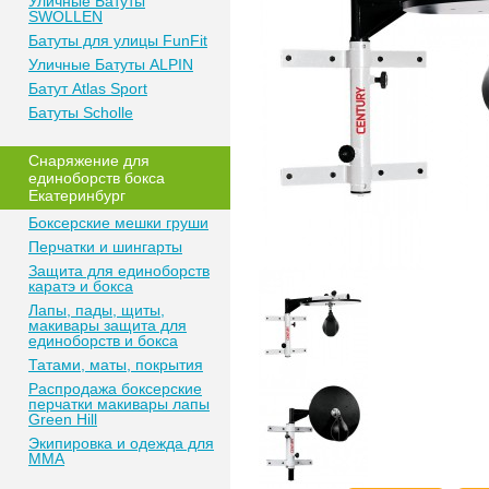
Уличные Батуты
SWOLLEN
Батуты для улицы FunFit
Уличные Батуты ALPIN
Батут Atlas Sport
Батуты Scholle
Снаряжение для
единоборств бокса
Екатеринбург
Боксерские мешки груши
Перчатки и шингарты
Защита для единоборств
каратэ и бокса
Лапы, пады, щиты,
макивары защита для
единоборств и бокса
Татами, маты, покрытия
Распродажа боксерские
перчатки макивары лапы
Green Hill
Экипировка и одежда для
MMA