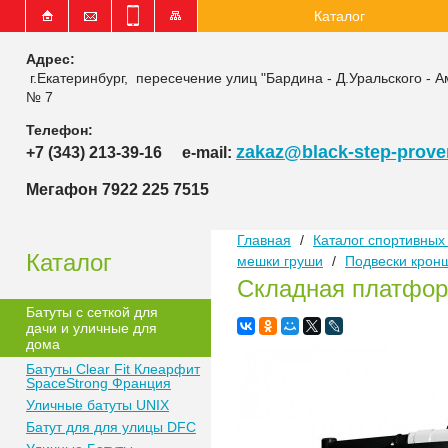
Каталог
Адрес:
г.Екатеринбург, пересечение улиц "Бардина - Д.Уральского - А
№ 7
Телефон:
zakaz@black-step-proven
+7 (343) 213-39-16
e-mail:
Мегафон 7922 225 7515
Главная
/
Каталог спортивных 
Каталог
мешки груши
/
Подвески крон
Складная платфор
Батуты с сеткой для
дачи и уличные для
дома
Батуты Clear Fit Клеарфит
SpaceStrong Франция
Уличные батуты UNIX
Батут для для улицы DFC