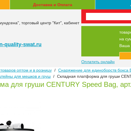
Доставка и Оплата
мундсена", торговый центр "Кит", кабинет
товар
на су
-quality-swat.ru
Ваша 
Оплатить онлайн
товаров оптом и в розницу
/
Снаряжение для единоборств бокса 
штейны для мешков и груш
/
Складная платформа для груши CENT
ма для груши CENTURY Speed Bag, арт.