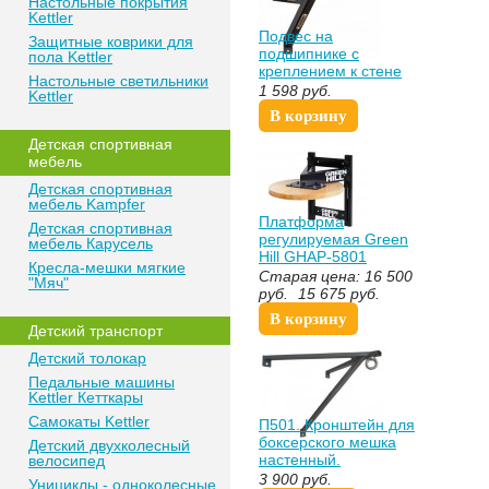
Настольные покрытия
Kettler
Подвес на
Защитные коврики для
подшипнике с
пола Kettler
креплением к стене
Настольные светильники
Vasil
1 598
руб.
Kettler
В корзину
Детская спортивная
мебель
Детская спортивная
мебель Kampfer
Платформа
Детская спортивная
регулируемая Green
мебель Карусель
Hill GHAP-5801
Кресла-мешки мягкие
Старая цена:
16 500
"Мяч"
руб.
15 675
руб.
В корзину
Детский транспорт
Детский толокар
Педальные машины
Kettler Кетткары
Самокаты Kettler
П501. Кронштейн для
боксерского мешка
Детский двухколесный
настенный.
велосипед
3 900
руб.
Унициклы - одноколесные