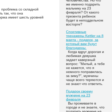
человечества. Но что
же именно подарить
мальчику на 23
 проблема со складной
февраля? От какого
 так, что она
презента ребенок
орма имеет шесть уровней
будет в неподдельном
восторге?
Спортивные
тренажеры Kettler на 8
марта - подарок, за
который вам будут
благодарны.
Когда вдруг дорогая и
любимая девушка
задает каверзный
вопрос: "Милый, а тебе
не кажется, что я
немного поправилась
за зиму?", мужчины
чаще всего теряются и
не знают что ответить.
Подарок своему
мужчине на 23
февраля
Вы проживаете в
городе и не знаете, что
подарить мужчине на