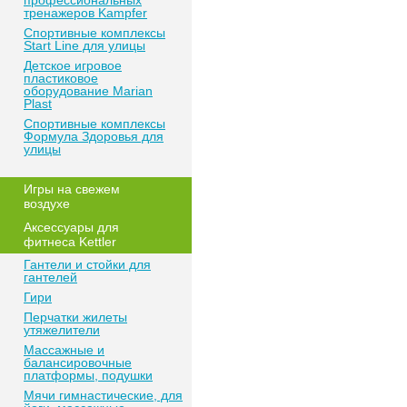
профессиональных
тренажеров Kampfer
Спортивные комплексы
Start Line для улицы
Детское игровое
пластиковое
оборудование Marian
Plast
Спортивные комплексы
Формула Здоровья для
улицы
Игры на свежем
воздухе
Аксессуары для
фитнеса Kettler
Гантели и стойки для
гантелей
Гири
Перчатки жилеты
утяжелители
Массажные и
балансировочные
платформы, подушки
Мячи гимнастические, для