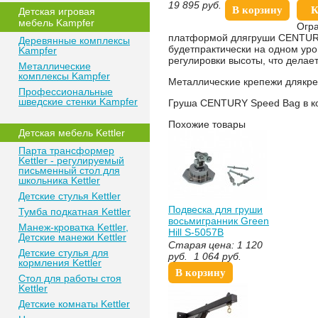
19 895
руб.
В корзину
К
Детская игровая
мебель Kampfer
Огра
платформой длягруши CENTURY 
Деревянные комплексы
будетпрактически на одном ур
Kampfer
регулировки высоты, что делае
Металлические
комплексы Kampfer
Металлические крепежи длякреп
Профессиональные
шведские стенки Kampfer
Груша CENTURY Speed Bag в ко
Похожие товары
Детская мебель Kettler
Парта трансформер
Kettler - регулируемый
письменный стол для
школьника Kettler
Детские стулья Kettler
Подвеска для груши
Тумба подкатная Kettler
восьмигранник Green
Манеж-кроватка Kettler,
Hill S-5057B
Детские манежи Kettler
Старая цена:
1 120
Детские стулья для
руб.
1 064
руб.
кормления Kettler
В корзину
Стол для работы стоя
Kettler
Детские комнаты Kettler