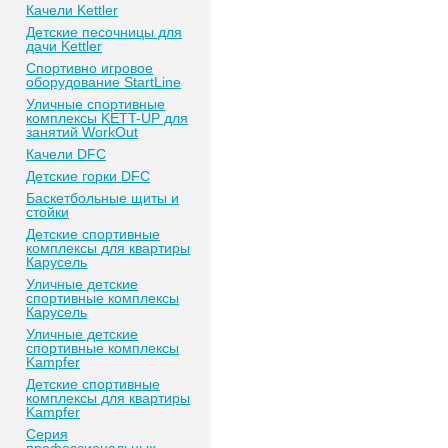
Качели Kettler
Детские песочницы для
дачи Kettler
Спортивно игровое
оборудование StartLine
Уличные спортивные
комплексы KETT-UP для
занятий WorkOut
Качели DFC
Детские горки DFC
Баскетбольные щиты и
стойки
Детские спортивные
комплексы для квартиры
Карусель
Уличные детские
спортивные комплексы
Карусель
Уличные детские
спортивные комплексы
Kampfer
Детские спортивные
комплексы для квартиры
Kampfer
Серия