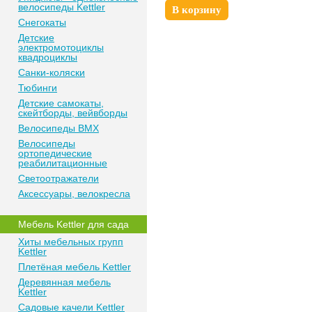
велосипеды Kettler
В корзину
Снегокаты
Детские
электромотоциклы
квадроциклы
Санки-коляски
Тюбинги
Детские самокаты,
скейтборды, вейвборды
Велосипеды BMX
Велосипеды
ортопедические
реабилитационные
Светоотражатели
Аксессуары, велокресла
Мебель Kettler для сада
Хиты мебельных групп
Kettler
Плетёная мебель Kettler
Деревянная мебель
Kettler
Садовые качели Kettler